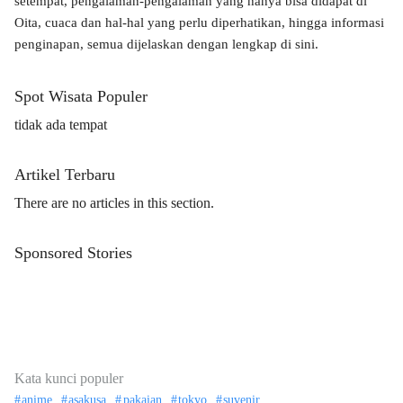
setempat, pengalaman-pengalaman yang hanya bisa didapat di
Oita, cuaca dan hal-hal yang perlu diperhatikan, hingga informasi
penginapan, semua dijelaskan dengan lengkap di sini.
Spot Wisata Populer
tidak ada tempat
Artikel Terbaru
There are no articles in this section.
Sponsored Stories
Kata kunci populer
anime
asakusa
pakaian
tokyo
suvenir