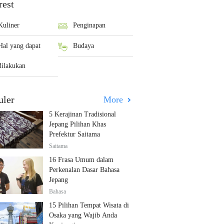
rest
Kuliner
Penginapan
Hal yang dapat
Budaya
dilakukan
uler
More
5 Kerajinan Tradisional
Jepang Pilihan Khas
Prefektur Saitama
Saitama
16 Frasa Umum dalam
Perkenalan Dasar Bahasa
Jepang
Bahasa
15 Pilihan Tempat Wisata di
Osaka yang Wajib Anda