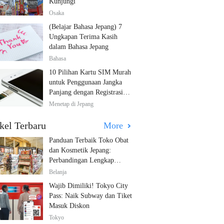
Kunjungi
Osaka
(Belajar Bahasa Jepang) 7
Ungkapan Terima Kasih
dalam Bahasa Jepang
Bahasa
10 Pilihan Kartu SIM Murah
untuk Penggunaan Jangka
Panjang dengan Registrasi
Multibahasa!
Menetap di Jepang
kel Terbaru
More
Panduan Terbaik Toko Obat
dan Kosmetik Jepang:
Perbandingan Lengkap
Diskon dari 12 Toko Farmasi
Belanja
Utama!
Wajib Dimiliki! Tokyo City
Pass: Naik Subway dan Tiket
Masuk Diskon
Tokyo