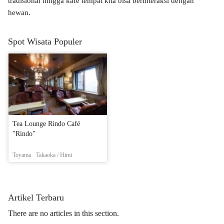
tradisional hingga kafe tempat kita bisa berinteraksi dengan
hewan.
Spot Wisata Populer
Tea Lounge Rindo Café
"Rindo"
Toyama
Takaoka / Himi
Artikel Terbaru
There are no articles in this section.