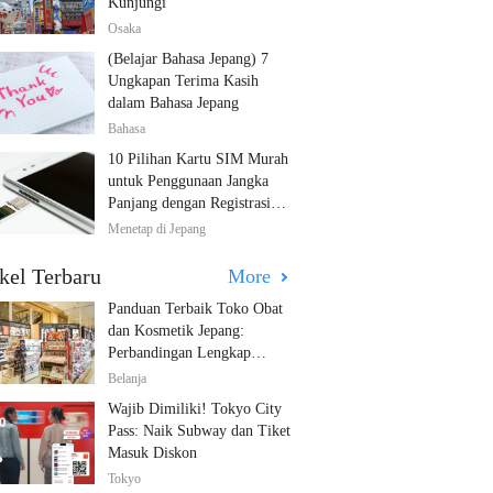
Kunjungi
Osaka
(Belajar Bahasa Jepang) 7
Ungkapan Terima Kasih
dalam Bahasa Jepang
Bahasa
10 Pilihan Kartu SIM Murah
untuk Penggunaan Jangka
Panjang dengan Registrasi
Multibahasa!
Menetap di Jepang
kel Terbaru
More
Panduan Terbaik Toko Obat
dan Kosmetik Jepang:
Perbandingan Lengkap
Diskon dari 12 Toko Farmasi
Belanja
Utama!
Wajib Dimiliki! Tokyo City
Pass: Naik Subway dan Tiket
Masuk Diskon
Tokyo