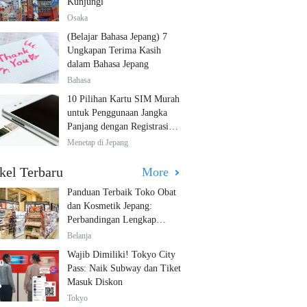
Kunjungi
Osaka
(Belajar Bahasa Jepang) 7
Ungkapan Terima Kasih
dalam Bahasa Jepang
Bahasa
10 Pilihan Kartu SIM Murah
untuk Penggunaan Jangka
Panjang dengan Registrasi
Multibahasa!
Menetap di Jepang
kel Terbaru
More
Panduan Terbaik Toko Obat
dan Kosmetik Jepang:
Perbandingan Lengkap
Diskon dari 12 Toko Farmasi
Belanja
Utama!
Wajib Dimiliki! Tokyo City
Pass: Naik Subway dan Tiket
Masuk Diskon
Tokyo