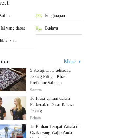
rest
Kuliner
Penginapan
Hal yang dapat
Budaya
dilakukan
uler
More
5 Kerajinan Tradisional
Jepang Pilihan Khas
Prefektur Saitama
Saitama
16 Frasa Umum dalam
Perkenalan Dasar Bahasa
Jepang
Bahasa
15 Pilihan Tempat Wisata di
Osaka yang Wajib Anda