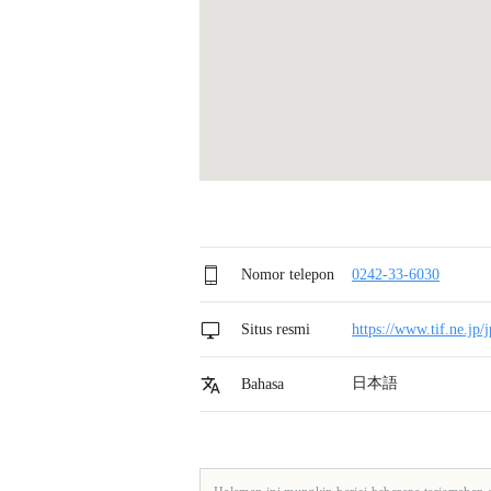
Nomor telepon
0242-33-6030
Situs resmi
https://www.tif.ne.jp/
日本語
Bahasa