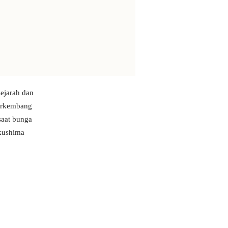
ejarah dan
berkembang
saat bunga
kushima