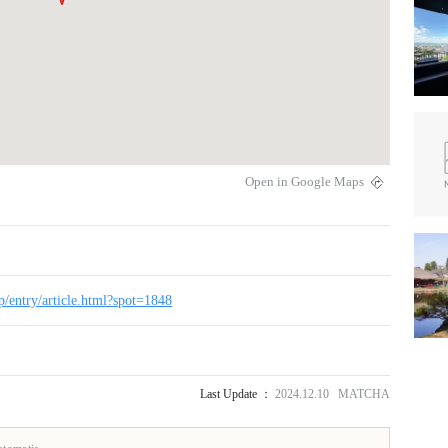
Open in Google Maps
jp/entry/article.html?spot=1848
Last Update ：
2024.12.10 MATCHA