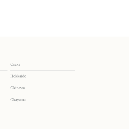
Osaka
Hokkaido
Okinawa
Okayama