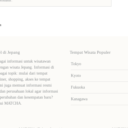
otomatis.
a
 di Jepang
Tempat Wisata Populer
ai informasi untuk wisatawan
Tokyo
ngan wisata Jepang. Informasi di
bagai topik: mulai dari tempat
Kyoto
liner, shopping, akses ke tempat
mi juga memuat informasi resmi
Fukuoka
dan perusahaan lokal agar informasi
 perubahan dan kesempatan baru?
Kanagawa
lalui MATCHA.