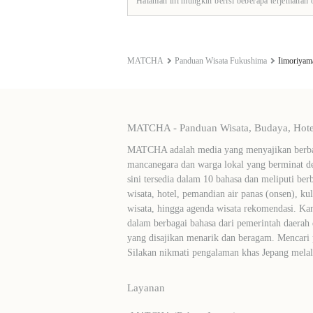
Halaman ini mungkin berisi beberapa terjemahan 
MATCHA
Panduan Wisata Fukushima
Iimoriyam
MATCHA - Panduan Wisata, Budaya, Hotel
MATCHA adalah media yang menyajikan berbag
mancanegara dan warga lokal yang berminat de
sini tersedia dalam 10 bahasa dan meliputi ber
wisata, hotel, pemandian air panas (onsen), ku
wisata, hingga agenda wisata rekomendasi. Ka
dalam berbagai bahasa dari pemerintah daerah 
yang disajikan menarik dan beragam. Mencari
Silakan nikmati pengalaman khas Jepang me
Layanan