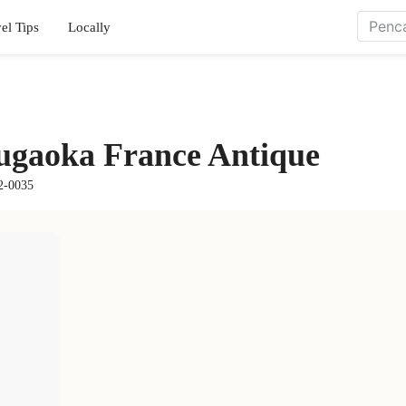
el Tips
Locally
aoka France Antique
2-0035