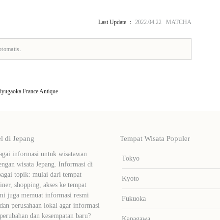
Last Update ：
2022.04.22 MATCHA
otomatis.
ugaoka France Antique
 di Jepang
Tempat Wisata Populer
ai informasi untuk wisatawan
Tokyo
ngan wisata Jepang. Informasi di
bagai topik: mulai dari tempat
Kyoto
liner, shopping, akses ke tempat
mi juga memuat informasi resmi
Fukuoka
dan perusahaan lokal agar informasi
 perubahan dan kesempatan baru?
Kanagawa