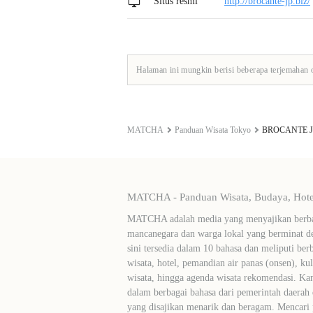
Situs resmi
http://brocante-jp.biz/
Halaman ini mungkin berisi beberapa terjemahan 
MATCHA
Panduan Wisata Tokyo
BROCANTE Jiy
MATCHA - Panduan Wisata, Budaya, Hotel
MATCHA adalah media yang menyajikan berbag
mancanegara dan warga lokal yang berminat de
sini tersedia dalam 10 bahasa dan meliputi ber
wisata, hotel, pemandian air panas (onsen), ku
wisata, hingga agenda wisata rekomendasi. Ka
dalam berbagai bahasa dari pemerintah daerah 
yang disajikan menarik dan beragam. Mencari