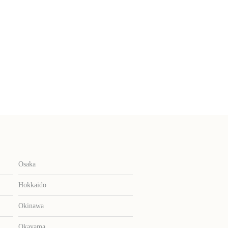
Osaka
Hokkaido
Okinawa
Okayama