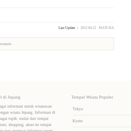
Last Update ：
2022.04.22 MATCHA
otomatis.
 di Jepang
Tempat Wisata Populer
ai informasi untuk wisatawan
Tokyo
ngan wisata Jepang. Informasi di
bagai topik: mulai dari tempat
Kyoto
liner, shopping, akses ke tempat
mi juga memuat informasi resmi