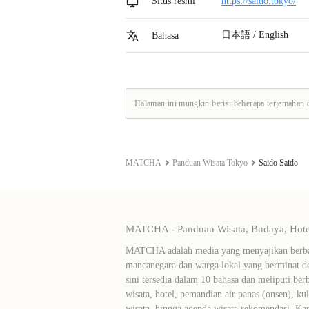
Situs resmi
https://saido.tokyo/
日本語 / English
Bahasa
Halaman ini mungkin berisi beberapa terjemahan 
MATCHA
Panduan Wisata Tokyo
Saido Saido
MATCHA - Panduan Wisata, Budaya, Hotel
MATCHA adalah media yang menyajikan berbag
mancanegara dan warga lokal yang berminat de
sini tersedia dalam 10 bahasa dan meliputi ber
wisata, hotel, pemandian air panas (onsen), ku
wisata, hingga agenda wisata rekomendasi. Ka