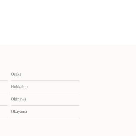
Osaka
Hokkaido
Okinawa
Okayama