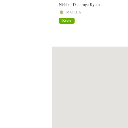
Nishiki, Dapurnya Kyoto
MATCHA
Kyoto