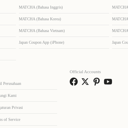
MATCHA (Bahasa Inggris)
MATCHA (
MATCHA (Bahasa Korea)
MATCHA (
MATCHA (Bahasa Vietnam)
MATCHA (
Japan Coupon App (iPhone)
Japan Co
Official Accounts
il Perusahaan
ungi Kami
aturan Privasi
s of Service