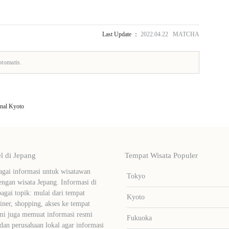
Last Update ：
2022.04.22 MATCHA
otomatis.
nal Kyoto
 di Jepang
Tempat Wisata Populer
ai informasi untuk wisatawan
Tokyo
ngan wisata Jepang. Informasi di
bagai topik: mulai dari tempat
Kyoto
liner, shopping, akses ke tempat
mi juga memuat informasi resmi
Fukuoka
dan perusahaan lokal agar informasi