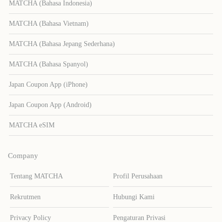
MATCHA (Bahasa Indonesia)
MATCHA (Bahasa Vietnam)
MATCHA (Bahasa Jepang Sederhana)
MATCHA (Bahasa Spanyol)
Japan Coupon App (iPhone)
Japan Coupon App (Android)
MATCHA eSIM
Company
Tentang MATCHA
Profil Perusahaan
Rekrutmen
Hubungi Kami
Privacy Policy
Pengaturan Privasi