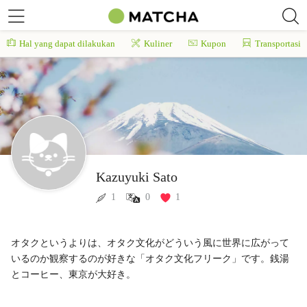
Hal yang dapat dilakukan
Kuliner
Kupon
Transportasi
Kazuyuki Sato
1
0
1
オタクというよりは、オタク文化がどういう風に世界に広がって
いるのか観察するのが好きな「オタク文化フリーク」です。銭湯
とコーヒー、東京が大好き。