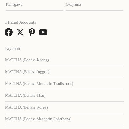
Kanagawa
Okayama
Official Accounts
Layanan
MATCHA (Bahasa Jepang)
MATCHA (Bahasa Inggris)
MATCHA (Bahasa Mandarin Tradisional)
MATCHA (Bahasa Thai)
MATCHA (Bahasa Korea)
MATCHA (Bahasa Mandarin Sederhana)