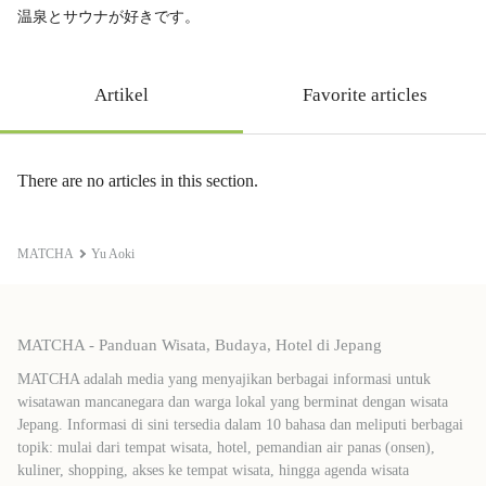
温泉とサウナが好きです。
Artikel
Favorite articles
There are no articles in this section.
MATCHA
Yu Aoki
MATCHA - Panduan Wisata, Budaya, Hotel di Jepang
MATCHA adalah media yang menyajikan berbagai informasi untuk
wisatawan mancanegara dan warga lokal yang berminat dengan wisata
Jepang. Informasi di sini tersedia dalam 10 bahasa dan meliputi berbagai
topik: mulai dari tempat wisata, hotel, pemandian air panas (onsen),
kuliner, shopping, akses ke tempat wisata, hingga agenda wisata