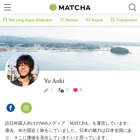
Hal yang dapat dilakukan
Kuliner
Kupon
Transportasi
Yu Aoki
1
0
0
訪日外国人向けのWebメディア「MATCHA」を運営しています。
過去、40カ国近く旅をしていました。日本の魅力は日本全国にあ
り、そこに価値を見出していきたいと思っています。