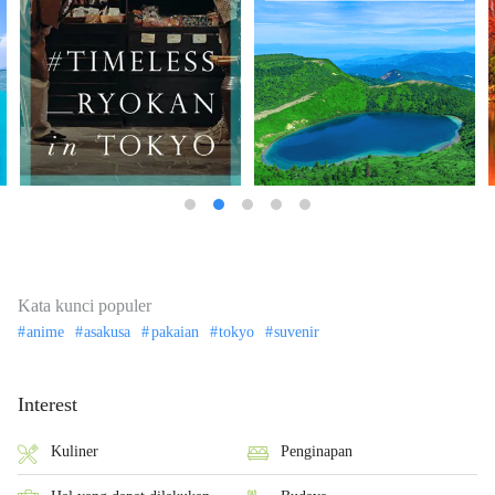
Kata kunci populer
anime
asakusa
pakaian
tokyo
suvenir
Interest
Kuliner
Penginapan