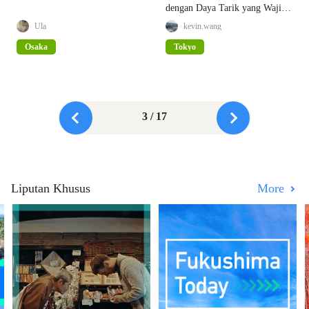
dengan Daya Tarik yang Wajib
Diketahui!
Ula
kevin.wang
Osaka
Tokyo
3 / 17
Liputan Khusus
More