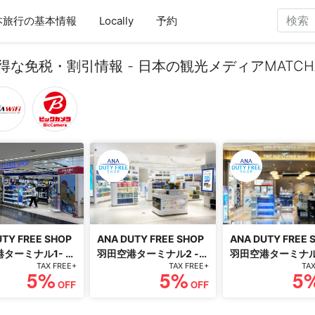
本旅行の基本情報
Locally
予約
お得な免税・割引情報 - 日本の観光メディアMATCH
UTY FREE SHOP
ANA DUTY FREE SHOP
ANA DUTY FREE 
ターミナル1- 免
羽田空港ターミナル2 -
羽田空港ターミナル
TAX FREE+
TAX FREE+
TA
前予約5% OFF
免税商品事前予約5%
税商品事前予約5% 
5%
5%
5
ン
OFFクーポン
クーポン
OFF
OFF