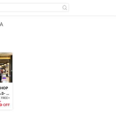
A
SHOP
3- 免
X FREE+
OFF
%
OFF