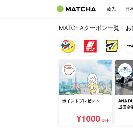
旅先
日
MATCHAクーポン一覧 - 
ポイントプレゼント
ANA D
成田空港
税商品事
¥1000
クーポ
OFF