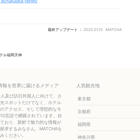
.jp/fukuoka-tenjin/
最終アップデート ：
2023.01.10 MATCHA
テル福岡天神
テル情報を世界に届けるメディア
人気観光地
本人及び訪日外国人に向けて、さ
東京都
光スポットだけでなく、ホテル
のアクセス、そして理想的なモ
京都府
10言語で網羅されています。自
ており、新鮮で魅力的な情報が
福岡県
求するみなさん、MATCHAを
みください。
神奈川県