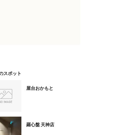
のスポット
屋台おかもと
羅心盤 天神店