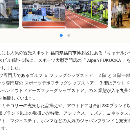
人にも人気の観光スポット 福岡県福岡市博多区にある「キャナルシ
スビル1階～3階に、スポーツ大型専門店の「 Alpen FUKUOKA 」を
ンしました。
フ専門店であるゴルフ ５ フラッグシップストア、 2 階 と 3 階一
ーツ専門店の スポーツデポフラッグシップストア、 3 階はアウト
ルペンアウトドアーズフラッグシップストア」の 3 業態が入る九州
場を展開しています。
各カテゴリーの充実した品揃えや、アウトドアは合計280ブランド
88ブランド以上の取扱いが特徴。アシックス、ミズノ、ヨネックス
ソト、マジェスティ、ホンマなどの人気のジャパンブランドも充実
ます。