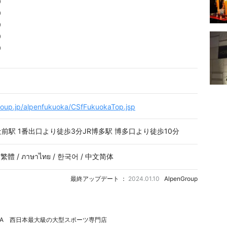
0
0
0
0
0
group.jp/alpenfukuoka/CSfFukuokaTop.jsp
前駅 1番出口より徒歩3分JR博多駅 博多口より徒歩10分
中文繁體 / ภาษาไทย / 한국어 / 中文简体
最終アップデート ：
2024.01.10
AlpenGroup
KUOKA 西日本最大級の大型スポーツ専門店