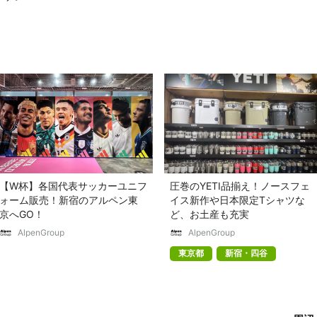
【W杯】各国代表サッカーユニフ
圧巻のYETI品揃え！ノースフェ
ォーム販売！新宿のアルペン東
イス新作や日本限定Tシャツな
京へGO！
ど、お土産も充実
AlpenGroup
AlpenGroup
東京都
新宿・四谷