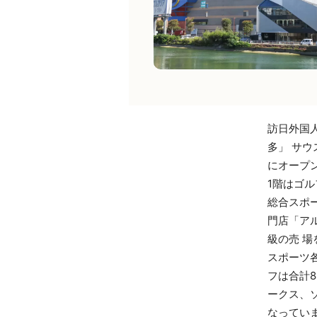
訪日外国
多」 サウ
にオープ
1階はゴル
総合スポ
門店「ア
級の売 
スポーツ
フは合計
ークス、
なってい