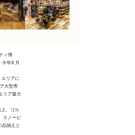
ティ博
 今年9 月
部 エリアに
ドア大型専
エリア最大
以上、ゴル
、スノーピ
の品揃えと