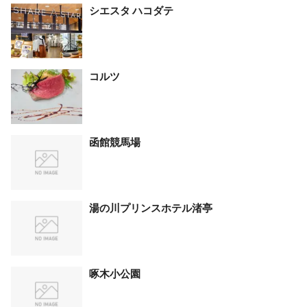
シエスタ ハコダテ
コルツ
函館競馬場
湯の川プリンスホテル渚亭
啄木小公園