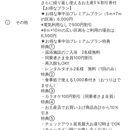
さらに繰り返し使えるお土産5％割引券付
【お得なプラン】
★お得な車中泊プレミアムプラン（5ｍ×7ｍ
の区画）6,000円
その他
※電気利用なしで500円割引
※6ｍ×10ｍの広い区画をご利用の場合は、
6,500円
★お得な車中泊プレミアムプラン特典
特典①
・温浴施設のご入浴 2名様無料
・同乗者さま全員100円割引
・再入館もOK‼
・レンタルタオル2名様 無料（1回のみ）
特典②
・食事処で使える1,000券付き（おつりはで
ません）
特典③
・カラオケ100円割引（同乗者さま全員）
特典④
・お土産店でお買い上げ商品合計から10％
引き
特典⑤
・チェックアウト延長最大お昼12時までOK
（チェックイン時にお申し出ください）