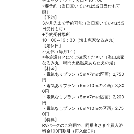
チェックアウト：翌日～10：00
※要予約（当日空いていれば当日受付も可
能）
【予約】
3か月先まで予約可能（当日空いていれば当
日受付も可）
※予約受付場所
10：00～19：30（海山恵家なるみ丸）
【定休日】
不定休（毎月1回）
※各施設ＨＰにてご確認ください（海山恵家
なるみ丸、鳴門天然温泉あらたえの湯）
【料金】
・電気ありプラン（5ｍ×7ｍの区画）2,750
円
・電気ありプラン（6ｍ×10ｍの区画）3,30
0円
・電気なしプラン（5ｍ×7ｍの区画）2,200
円
・電気なしプラン（6ｍ×10ｍの区画）2,75
0円
【特典】
RVパークのご利用で、同乗者さま全員入浴
料金100円割引（再入館OK）