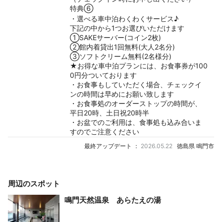
特典⑥
・選べる車中泊わくわくサービス♪
下記の中から1つお選びいただけます
①SAKEサーバー(コイン2枚)
②館内着貸出1回無料(大人2名分)
③ソフトクリーム無料(2名様分)
★お得な車中泊プランには、お食事券が100
0円分ついております
・お食事もしていただく場合、チェックイ
ンの時間は早めにお願い致します
・お食事処のオーダーストップの時間が、
平日20時、土日祝20時半
・お盆でのご利用は、食事処も込み合いま
すのでご注意ください
最終アップデート ：
2026.05.22
徳島県 鳴門市
周辺のスポット
鳴門天然温泉 あらたえの湯