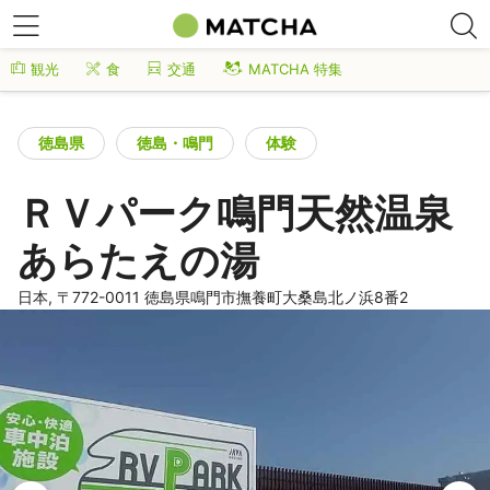
観光
食
交通
MATCHA 特集
徳島県
徳島・鳴門
体験
ＲＶパーク鳴門天然温泉
あらたえの湯
日本, 〒772-0011 徳島県鳴門市撫養町大桑島北ノ浜8番2