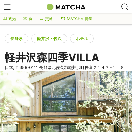
観光
食
交通
MATCHA 特集
長野県
軽井沢・佐久
ホテル
軽井沢森四季VILLA
日本, 〒389-0111 長野県北佐久郡軽井沢町長倉２１４７−１１８