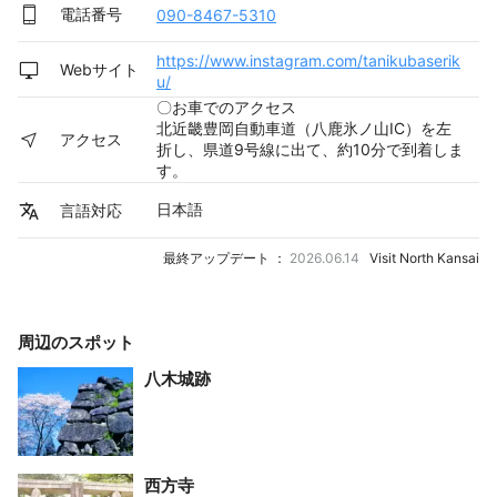
電話番号
090-8467-5310
https://www.instagram.com/tanikubaserik
Webサイト
u/
〇お車でのアクセス
北近畿豊岡自動車道（八鹿氷ノ山IC）を左
アクセス
折し、県道9号線に出て、約10分で到着しま
す。
日本語
言語対応
最終アップデート ：
2026.06.14
Visit North Kansai
周辺のスポット
八木城跡
西方寺