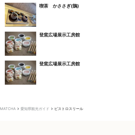
喫茶 かささぎ(鵲)
登窯広場展示工房館
登窯広場展示工房館
MATCHA
愛知県観光ガイド
ビストロスリール