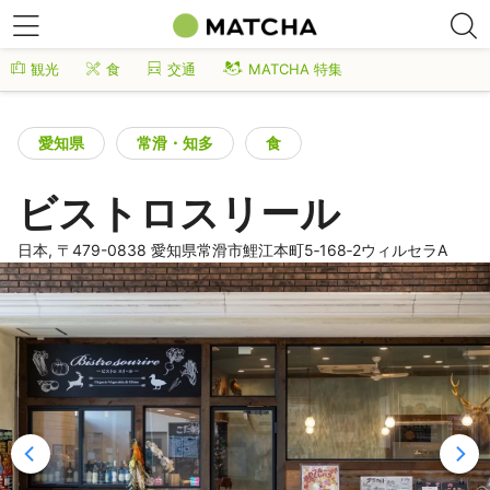
観光
食
交通
MATCHA 特集
愛知県
常滑・知多
食
ビストロスリール
日本, 〒479-0838 愛知県常滑市鯉江本町5‐168‐2ウィルセラA