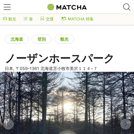
観光
食
交通
MATCHA 特集
北海道
登別
観光
ノーザンホースパーク
日本, 〒059-1361 北海道苫小牧市美沢１１４−７