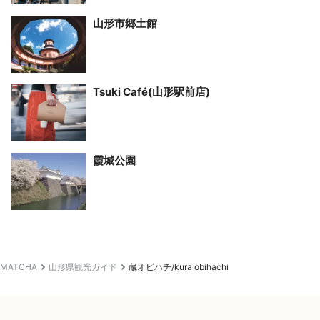
山形市郷土館
Tsuki Café(山形駅前店)
霞城公園
MATCHA
山形県観光ガイド
蔵オビハチ/kura obihachi