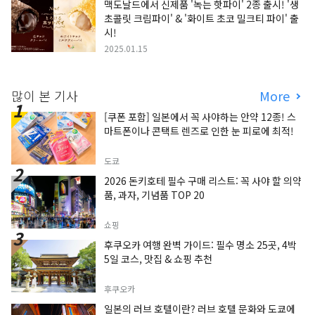
맥도날드에서 신제품 '녹는 핫파이' 2종 출시! '생
초콜릿 크림파이' & '화이트 초코 밀크티 파이' 출
시!
2025.01.15
많이 본 기사
More
[쿠폰 포함] 일본에서 꼭 사야하는 안약 12종! 스
마트폰이나 콘택트 렌즈로 인한 눈 피로에 최적!
도쿄
2026 돈키호테 필수 구매 리스트: 꼭 사야 할 의약
품, 과자, 기념품 TOP 20
쇼핑
후쿠오카 여행 완벽 가이드: 필수 명소 25곳, 4박
5일 코스, 맛집 & 쇼핑 추천
후쿠오카
일본의 러브 호텔이란? 러브 호텔 문화와 도쿄에