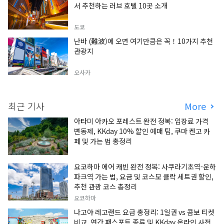
서 추천하는 러브 호텔 10곳 소개
도쿄
난바 (難波)에 오면 여기만큼은 꼭！10가지 추천
관광지
오사카
최근 기사
More
아타미 아카오 포레스트 완전 정복: 입장료 가격
변동제, KKday 10% 할인 예매 팁, 쿠마 켄고 카
페 및 가는 법 총정리
요코하마 에어 캐빈 완전 정복: 사쿠라기초역-운하
파크역 가는 법, 요금 및 코스모 클락 세트권 할인,
추천 관광 코스 총정리
요코하마
나고야 레고랜드 요금 총정리: 1일권 vs 콤보 티켓
비교, 연간 패스포트 종류 및 KKday 온라인 사전