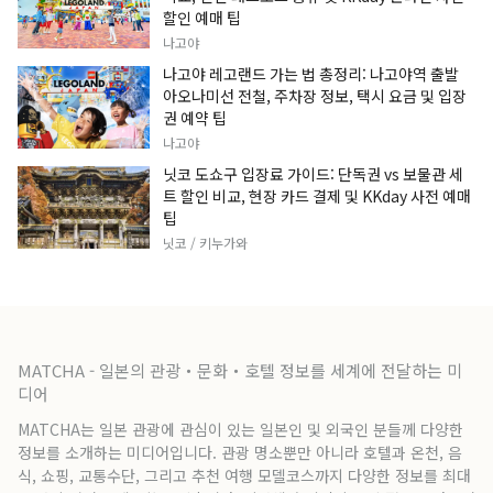
할인 예매 팁
나고야
나고야 레고랜드 가는 법 총정리: 나고야역 출발
아오나미선 전철, 주차장 정보, 택시 요금 및 입장
권 예약 팁
나고야
닛코 도쇼구 입장료 가이드: 단독권 vs 보물관 세
트 할인 비교, 현장 카드 결제 및 KKday 사전 예매
팁
닛코 / 키누가와
MATCHA - 일본의 관광・문화・호텔 정보를 세계에 전달하는 미
디어
MATCHA는 일본 관광에 관심이 있는 일본인 및 외국인 분들께 다양한
정보를 소개하는 미디어입니다. 관광 명소뿐만 아니라 호텔과 온천, 음
식, 쇼핑, 교통수단, 그리고 추천 여행 모델코스까지 다양한 정보를 최대