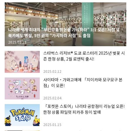
나라에 세계 최대의 "무인양품 이온몰 가시하라" 3/1 오픈! 서점 및
북카페도 병설, 5만 권의 "가시하라 서점"도 출점
2025.02.13
스타벅스 리저브® 도쿄 로스터리 2025년 벚꽃 시
즌 한정 상품, 2월 로맨틱 출시!
2025.02.12
사이타마・가와고에에 「치이카와 모구모구 본
점」이 오픈!
2025.02.04
「포켓몬 스토어」나리타 공항점이 리뉴얼 오픈!
한정 상품 파일럿 피카츄 등이 발매
2025.01.15