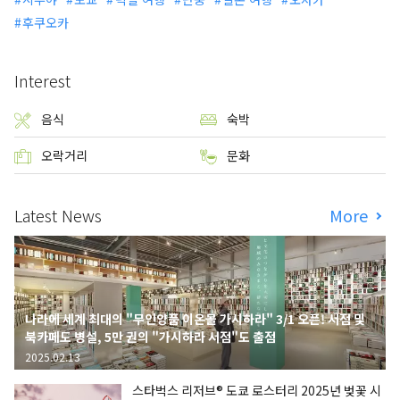
후쿠오카
Interest
음식
숙박
오락거리
문화
Latest News
More
나라에 세계 최대의 "무인양품 이온몰 가시하라" 3/1 오픈! 서점 및
북카페도 병설, 5만 권의 "가시하라 서점"도 출점
2025.02.13
스타벅스 리저브® 도쿄 로스터리 2025년 벚꽃 시