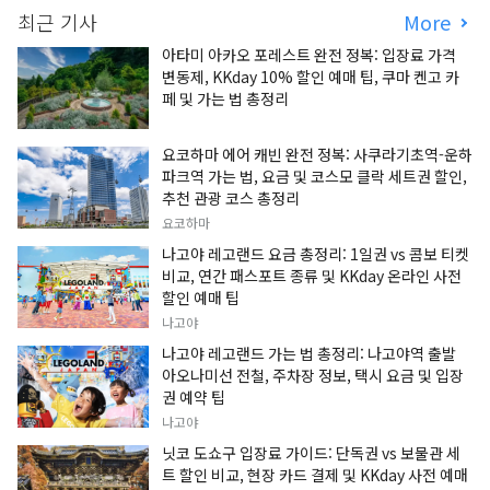
최근 기사
More
아타미 아카오 포레스트 완전 정복: 입장료 가격
변동제, KKday 10% 할인 예매 팁, 쿠마 켄고 카
페 및 가는 법 총정리
요코하마 에어 캐빈 완전 정복: 사쿠라기초역-운하
파크역 가는 법, 요금 및 코스모 클락 세트권 할인,
추천 관광 코스 총정리
요코하마
나고야 레고랜드 요금 총정리: 1일권 vs 콤보 티켓
비교, 연간 패스포트 종류 및 KKday 온라인 사전
할인 예매 팁
나고야
나고야 레고랜드 가는 법 총정리: 나고야역 출발
아오나미선 전철, 주차장 정보, 택시 요금 및 입장
권 예약 팁
나고야
닛코 도쇼구 입장료 가이드: 단독권 vs 보물관 세
트 할인 비교, 현장 카드 결제 및 KKday 사전 예매