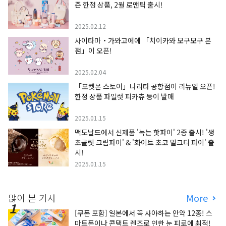
즌 한정 상품, 2월 로맨틱 출시!
2025.02.12
사이타마・가와고에에 「치이카와 모구모구 본
점」이 오픈!
2025.02.04
「포켓몬 스토어」나리타 공항점이 리뉴얼 오픈!
한정 상품 파일럿 피카츄 등이 발매
2025.01.15
맥도날드에서 신제품 '녹는 핫파이' 2종 출시! '생
초콜릿 크림파이' & '화이트 초코 밀크티 파이' 출
시!
2025.01.15
많이 본 기사
More
[쿠폰 포함] 일본에서 꼭 사야하는 안약 12종! 스
마트폰이나 콘택트 렌즈로 인한 눈 피로에 최적!