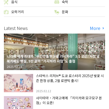
음식
숙박
오락거리
문화
Latest News
More
나라에 세계 최대의 "무인양품 이온몰 가시하라" 3/1 오픈! 서점 및
북카페도 병설, 5만 권의 "가시하라 서점"도 출점
2025.02.13
스타벅스 리저브® 도쿄 로스터리 2025년 벚꽃 시
즌 한정 상품, 2월 로맨틱 출시!
2025.02.12
사이타마・가와고에에 「치이카와 모구모구 본
점」이 오픈!