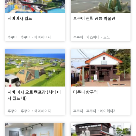
시바마사 월드
후쿠이 현립 공룡 박물관
후쿠이
후쿠이・에이헤이지
후쿠이
카츠야마・오노
시바 마사 오토 캠프장 (시바 마
미쿠니 항구역
사 월드 내)
후쿠이
후쿠이・에이헤이지
후쿠이
후쿠이・에이헤이지