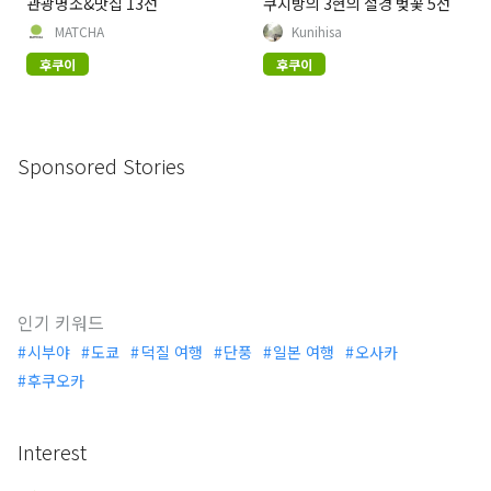
관광명소&맛집 13선
쿠지방의 3현의 절경 벚꽃 5선
MATCHA
Kunihisa
후쿠이
후쿠이
Sponsored Stories
인기 키워드
시부야
도쿄
덕질 여행
단풍
일본 여행
오사카
후쿠오카
Interest