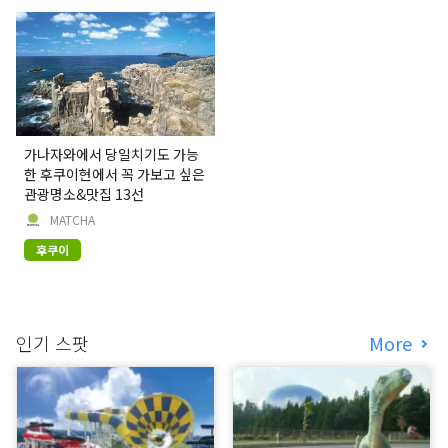
가나자와에서 당일치기도 가능
한 후쿠이현에서 꼭 가보고 싶은
관광명소&맛집 13선
MATCHA
후쿠이
인기 스팟
More