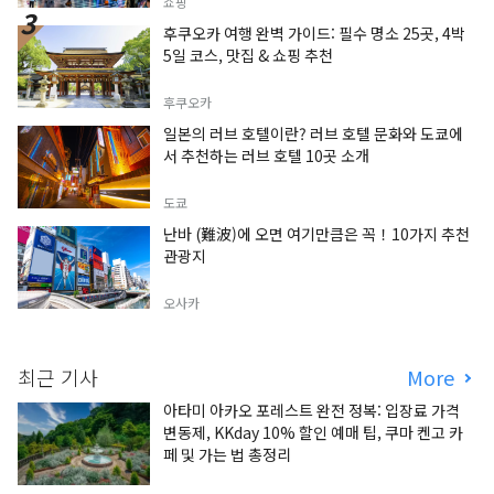
쇼핑
후쿠오카 여행 완벽 가이드: 필수 명소 25곳, 4박
5일 코스, 맛집 & 쇼핑 추천
후쿠오카
일본의 러브 호텔이란? 러브 호텔 문화와 도쿄에
서 추천하는 러브 호텔 10곳 소개
도쿄
난바 (難波)에 오면 여기만큼은 꼭！10가지 추천
관광지
오사카
최근 기사
More
아타미 아카오 포레스트 완전 정복: 입장료 가격
변동제, KKday 10% 할인 예매 팁, 쿠마 켄고 카
페 및 가는 법 총정리