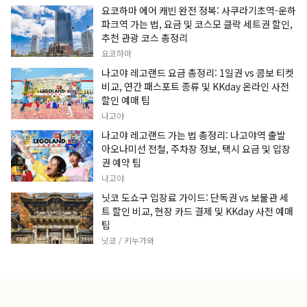
요코하마 에어 캐빈 완전 정복: 사쿠라기초역-운하
파크역 가는 법, 요금 및 코스모 클락 세트권 할인,
추천 관광 코스 총정리
요코하마
나고야 레고랜드 요금 총정리: 1일권 vs 콤보 티켓
비교, 연간 패스포트 종류 및 KKday 온라인 사전
할인 예매 팁
나고야
나고야 레고랜드 가는 법 총정리: 나고야역 출발
아오나미선 전철, 주차장 정보, 택시 요금 및 입장
권 예약 팁
나고야
닛코 도쇼구 입장료 가이드: 단독권 vs 보물관 세
트 할인 비교, 현장 카드 결제 및 KKday 사전 예매
팁
닛코 / 키누가와