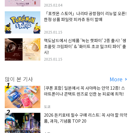
2025.02.04
「포켓몬 스토어」나리타 공항점이 리뉴얼 오픈!
한정 상품 파일럿 피카츄 등이 발매
2025.01.15
맥도날드에서 신제품 '녹는 핫파이' 2종 출시! '생
초콜릿 크림파이' & '화이트 초코 밀크티 파이' 출
시!
2025.01.15
많이 본 기사
More
[쿠폰 포함] 일본에서 꼭 사야하는 안약 12종! 스
마트폰이나 콘택트 렌즈로 인한 눈 피로에 최적!
도쿄
2026 돈키호테 필수 구매 리스트: 꼭 사야 할 의약
품, 과자, 기념품 TOP 20