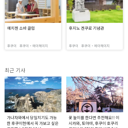
에치젠 소바 클럽
후지노 겐쿠로 기념관
후쿠이
후쿠이・에이헤이지
후쿠이
후쿠이・에이헤이지
최근 기사
가나자와에서 당일치기도 가능
꽃 놀이를 한다면 추천해요!! 이
한 후쿠이현에서 꼭 가보고 싶은
시카와, 토야마, 후쿠이 호쿠리