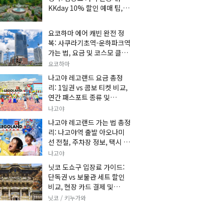
KKday 10% 할인 예매 팁, 쿠
마 켄고 카페 및 가는 법 총정
리
요코하마 에어 캐빈 완전 정
복: 사쿠라기초역-운하파크역
가는 법, 요금 및 코스모 클락
세트권 할인, 추천 관광 코스
요코하마
총정리
나고야 레고랜드 요금 총정
리: 1일권 vs 콤보 티켓 비교,
연간 패스포트 종류 및
KKday 온라인 사전 할인 예
나고야
매 팁
나고야 레고랜드 가는 법 총정
리: 나고야역 출발 아오나미
선 전철, 주차장 정보, 택시 요
금 및 입장권 예약 팁
나고야
닛코 도쇼구 입장료 가이드:
단독권 vs 보물관 세트 할인
비교, 현장 카드 결제 및
KKday 사전 예매 팁
닛코 / 키누가와