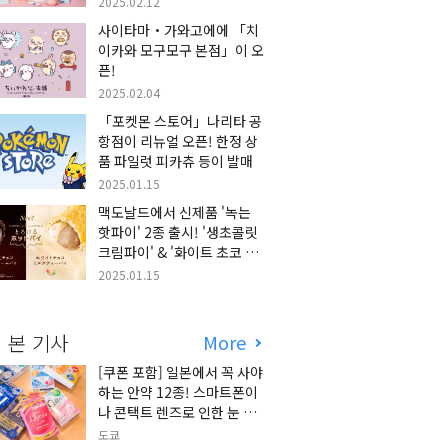
2025.02.12
사이타마・가와고에에 「치
이카와 모구모구 본점」이 오
픈!
2025.02.04
「포켓몬 스토어」나리타 공
항점이 리뉴얼 오픈! 한정 상
품 파일럿 피카츄 등이 발매
2025.01.15
맥도날드에서 신제품 '녹는
핫파이' 2종 출시! '생초콜릿
크림파이' & '화이트 초코 밀
크티 파이' 출시!
2025.01.15
 본 기사
More
[쿠폰 포함] 일본에서 꼭 사야
하는 안약 12종! 스마트폰이
나 콘택트 렌즈로 인한 눈 피
로에 최적!
도쿄