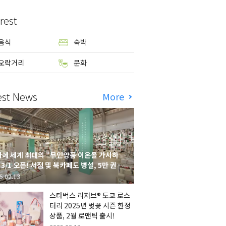
rest
음식
숙박
오락거리
문화
est News
More
에 세계 최대의 "무인양품 이온몰 가시하
 3/1 오픈! 서점 및 북카페도 병설, 5만 권의
시하라 서점"도 출점
5.02.13
스타벅스 리저브® 도쿄 로스
터리 2025년 벚꽃 시즌 한정
상품, 2월 로맨틱 출시!