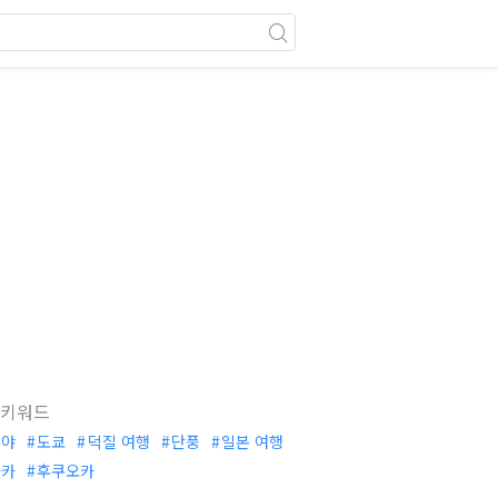
 키워드
부야
도쿄
덕질 여행
단풍
일본 여행
사카
후쿠오카