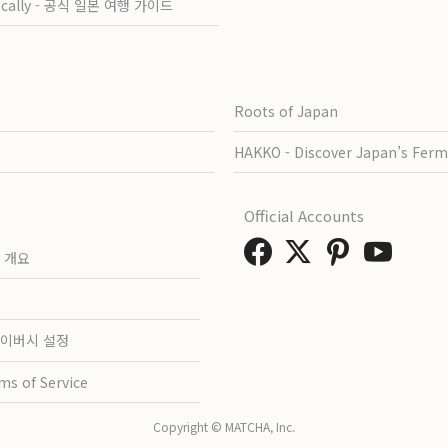
ocally - 공식 일본 여행 가이드
Roots of Japan
HAKKO - Discover Japan’s Ferm
Official Accounts
 개요
이버시 설정
ms of Service
Copyright © MATCHA, Inc.