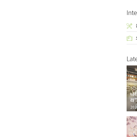
Inte
Lat
나라
라"
"가
202