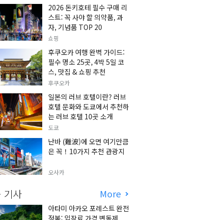
2026 돈키호테 필수 구매 리
스트: 꼭 사야 할 의약품, 과
자, 기념품 TOP 20
쇼핑
후쿠오카 여행 완벽 가이드:
필수 명소 25곳, 4박 5일 코
스, 맛집 & 쇼핑 추천
후쿠오카
일본의 러브 호텔이란? 러브
호텔 문화와 도쿄에서 추천하
는 러브 호텔 10곳 소개
도쿄
난바 (難波)에 오면 여기만큼
은 꼭！10가지 추천 관광지
오사카
 기사
More
아타미 아카오 포레스트 완전
정복: 입장료 가격 변동제,