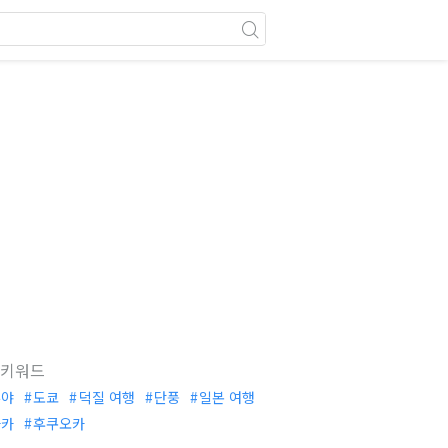
 키워드
부야
도쿄
덕질 여행
단풍
일본 여행
사카
후쿠오카