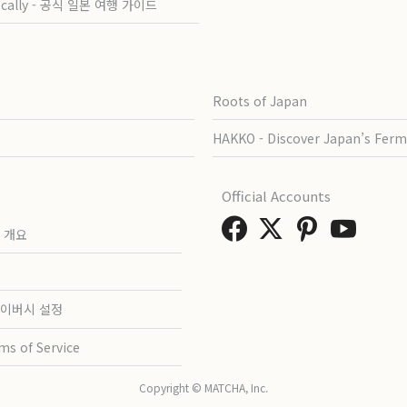
ocally - 공식 일본 여행 가이드
Roots of Japan
HAKKO - Discover Japan’s Ferm
Official Accounts
 개요
이버시 설정
ms of Service
Copyright © MATCHA, Inc.