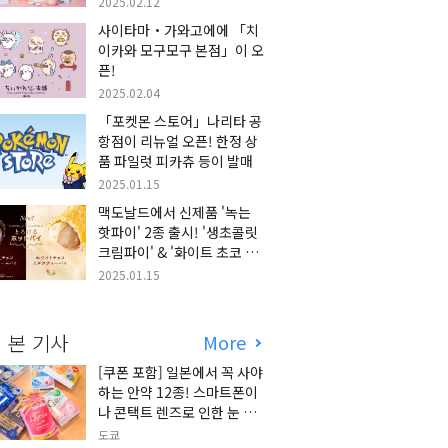
2025.02.12
사이타마・가와고에에 「치
이카와 모구모구 본점」이 오
픈!
2025.02.04
「포켓몬 스토어」나리타 공
항점이 리뉴얼 오픈! 한정 상
품 파일럿 피카츄 등이 발매
2025.01.15
맥도날드에서 신제품 '녹는
핫파이' 2종 출시! '생초콜릿
크림파이' & '화이트 초코 밀
크티 파이' 출시!
2025.01.15
 본 기사
More
[쿠폰 포함] 일본에서 꼭 사야
하는 안약 12종! 스마트폰이
나 콘택트 렌즈로 인한 눈 피
로에 최적!
도쿄