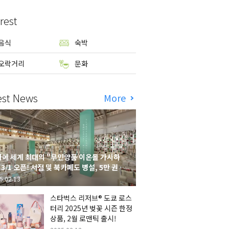
rest
음식
숙박
오락거리
문화
est News
More
에 세계 최대의 "무인양품 이온몰 가시하
 3/1 오픈! 서점 및 북카페도 병설, 5만 권의
시하라 서점"도 출점
5.02.13
스타벅스 리저브® 도쿄 로스
터리 2025년 벚꽃 시즌 한정
상품, 2월 로맨틱 출시!