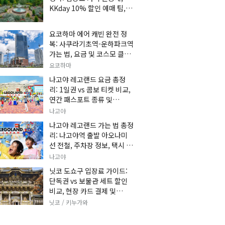
KKday 10% 할인 예매 팁, 쿠
마 켄고 카페 및 가는 법 총정
리
요코하마 에어 캐빈 완전 정
복: 사쿠라기초역-운하파크역
가는 법, 요금 및 코스모 클락
세트권 할인, 추천 관광 코스
요코하마
총정리
나고야 레고랜드 요금 총정
리: 1일권 vs 콤보 티켓 비교,
연간 패스포트 종류 및
KKday 온라인 사전 할인 예
나고야
매 팁
나고야 레고랜드 가는 법 총정
리: 나고야역 출발 아오나미
선 전철, 주차장 정보, 택시 요
금 및 입장권 예약 팁
나고야
닛코 도쇼구 입장료 가이드:
단독권 vs 보물관 세트 할인
비교, 현장 카드 결제 및
KKday 사전 예매 팁
닛코 / 키누가와