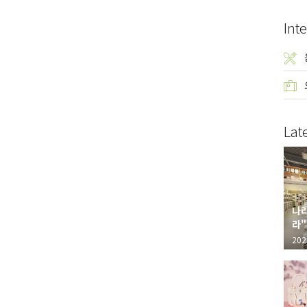
Inte
Lat
나라
라"
"가
202