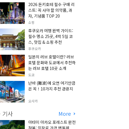
2026 돈키호테 필수 구매 리
스트: 꼭 사야 할 의약품, 과
자, 기념품 TOP 20
쇼핑
후쿠오카 여행 완벽 가이드:
필수 명소 25곳, 4박 5일 코
스, 맛집 & 쇼핑 추천
후쿠오카
일본의 러브 호텔이란? 러브
호텔 문화와 도쿄에서 추천하
는 러브 호텔 10곳 소개
도쿄
난바 (難波)에 오면 여기만큼
은 꼭！10가지 추천 관광지
오사카
 기사
More
아타미 아카오 포레스트 완전
정복: 입장료 가격 변동제,