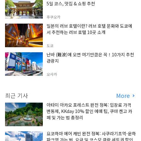
5일 코스, 맛집 & 쇼핑 추천
후쿠오카
일본의 러브 호텔이란? 러브 호텔 문화와 도쿄에
서 추천하는 러브 호텔 10곳 소개
도쿄
난바 (難波)에 오면 여기만큼은 꼭！10가지 추천
관광지
오사카
최근 기사
More
아타미 아카오 포레스트 완전 정복: 입장료 가격
변동제, KKday 10% 할인 예매 팁, 쿠마 켄고 카
페 및 가는 법 총정리
요코하마 에어 캐빈 완전 정복: 사쿠라기초역-운하
파크역 가는 법, 요금 및 코스모 클락 세트권 할인,