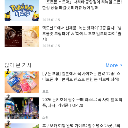
「포켓몬 스토어」나리타 공항점이 리뉴얼 오픈!
한정 상품 파일럿 피카츄 등이 발매
2025.01.15
맥도날드에서 신제품 '녹는 핫파이' 2종 출시! '생
초콜릿 크림파이' & '화이트 초코 밀크티 파이' 출
시!
2025.01.15
많이 본 기사
More
[쿠폰 포함] 일본에서 꼭 사야하는 안약 12종! 스
마트폰이나 콘택트 렌즈로 인한 눈 피로에 최적!
도쿄
2026 돈키호테 필수 구매 리스트: 꼭 사야 할 의약
품, 과자, 기념품 TOP 20
쇼핑
후쿠오카 여행 완벽 가이드: 필수 명소 25곳, 4박