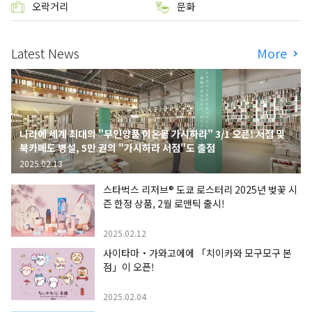
오락거리
문화
Latest News
More
나라에 세계 최대의 "무인양품 이온몰 가시하라" 3/1 오픈! 서점 및
북카페도 병설, 5만 권의 "가시하라 서점"도 출점
2025.02.13
스타벅스 리저브® 도쿄 로스터리 2025년 벚꽃 시
즌 한정 상품, 2월 로맨틱 출시!
2025.02.12
사이타마・가와고에에 「치이카와 모구모구 본
점」이 오픈!
2025.02.04