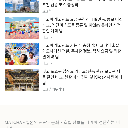
추천 관광 코스 총정리
요코하마
나고야 레고랜드 요금 총정리: 1일권 vs 콤보 티켓
비교, 연간 패스포트 종류 및 KKday 온라인 사전
할인 예매 팁
나고야
나고야 레고랜드 가는 법 총정리: 나고야역 출발
아오나미선 전철, 주차장 정보, 택시 요금 및 입장
권 예약 팁
나고야
닛코 도쇼구 입장료 가이드: 단독권 vs 보물관 세
트 할인 비교, 현장 카드 결제 및 KKday 사전 예매
팁
닛코 / 키누가와
MATCHA - 일본의 관광・문화・호텔 정보를 세계에 전달하는 미