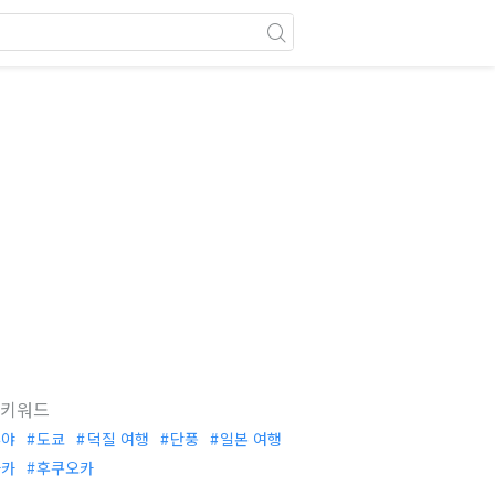
 키워드
부야
도쿄
덕질 여행
단풍
일본 여행
사카
후쿠오카