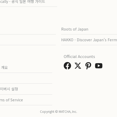
ocally - 공식 일본 여행 가이드
Roots of Japan
HAKKO - Discover Japan’s Ferm
Official Accounts
 개요
이버시 설정
ms of Service
Copyright © MATCHA, Inc.