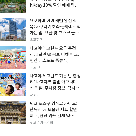
KKday 10% 할인 예매 팁, 쿠
마 켄고 카페 및 가는 법 총정
리
요코하마 에어 캐빈 완전 정
복: 사쿠라기초역-운하파크역
가는 법, 요금 및 코스모 클락
세트권 할인, 추천 관광 코스
요코하마
총정리
나고야 레고랜드 요금 총정
리: 1일권 vs 콤보 티켓 비교,
연간 패스포트 종류 및
KKday 온라인 사전 할인 예
나고야
매 팁
나고야 레고랜드 가는 법 총정
리: 나고야역 출발 아오나미
선 전철, 주차장 정보, 택시 요
금 및 입장권 예약 팁
나고야
닛코 도쇼구 입장료 가이드:
단독권 vs 보물관 세트 할인
비교, 현장 카드 결제 및
KKday 사전 예매 팁
닛코 / 키누가와