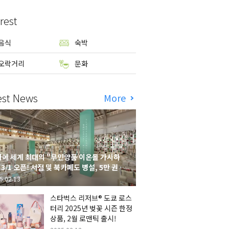
rest
음식
숙박
오락거리
문화
est News
More
에 세계 최대의 "무인양품 이온몰 가시하
 3/1 오픈! 서점 및 북카페도 병설, 5만 권의
시하라 서점"도 출점
5.02.13
스타벅스 리저브® 도쿄 로스
터리 2025년 벚꽃 시즌 한정
상품, 2월 로맨틱 출시!