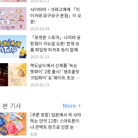
2025.02.12
사이타마・가와고에에 「치
이카와 모구모구 본점」이 오
픈!
2025.02.04
「포켓몬 스토어」나리타 공
항점이 리뉴얼 오픈! 한정 상
품 파일럿 피카츄 등이 발매
2025.01.15
맥도날드에서 신제품 '녹는
핫파이' 2종 출시! '생초콜릿
크림파이' & '화이트 초코 밀
크티 파이' 출시!
2025.01.15
 본 기사
More
[쿠폰 포함] 일본에서 꼭 사야
하는 안약 12종! 스마트폰이
나 콘택트 렌즈로 인한 눈 피
로에 최적!
도쿄