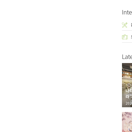
Inte
Lat
나라
라"
"가
202