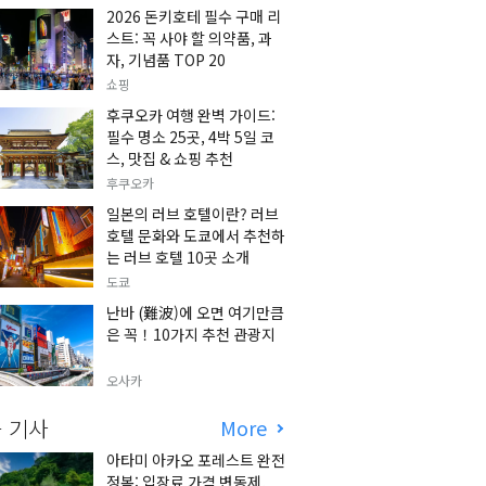
2026 돈키호테 필수 구매 리
스트: 꼭 사야 할 의약품, 과
자, 기념품 TOP 20
쇼핑
후쿠오카 여행 완벽 가이드:
필수 명소 25곳, 4박 5일 코
스, 맛집 & 쇼핑 추천
후쿠오카
일본의 러브 호텔이란? 러브
호텔 문화와 도쿄에서 추천하
는 러브 호텔 10곳 소개
도쿄
난바 (難波)에 오면 여기만큼
은 꼭！10가지 추천 관광지
오사카
 기사
More
아타미 아카오 포레스트 완전
정복: 입장료 가격 변동제,