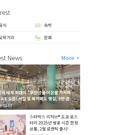
rest
음식
숙박
오락거리
문화
est News
More
에 세계 최대의 "무인양품 이온몰 가시하
 3/1 오픈! 서점 및 북카페도 병설, 5만 권의
시하라 서점"도 출점
5.02.13
스타벅스 리저브® 도쿄 로스
터리 2025년 벚꽃 시즌 한정
상품, 2월 로맨틱 출시!