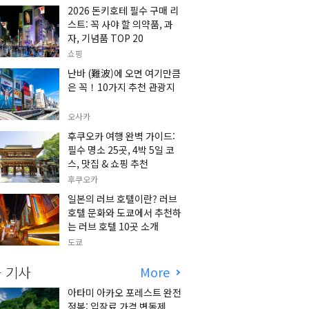
2026 돈키호테 필수 구매 리
스트: 꼭 사야 할 의약품, 과
자, 기념품 TOP 20
쇼핑
난바 (難波)에 오면 여기만큼
은 꼭！10가지 추천 관광지
오사카
후쿠오카 여행 완벽 가이드:
필수 명소 25곳, 4박 5일 코
스, 맛집 & 쇼핑 추천
후쿠오카
일본의 러브 호텔이란? 러브
호텔 문화와 도쿄에서 추천하
는 러브 호텔 10곳 소개
도쿄
 기사
More
아타미 아카오 포레스트 완전
정복: 입장료 가격 변동제,