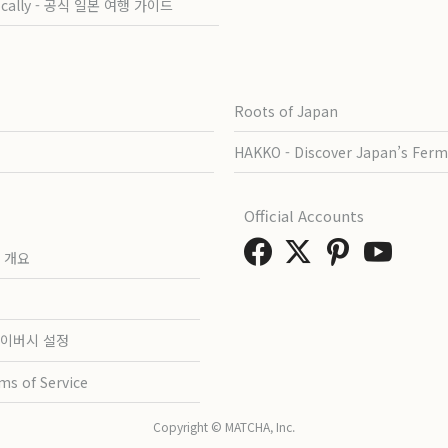
ocally - 공식 일본 여행 가이드
Roots of Japan
HAKKO - Discover Japan’s Ferm
Official Accounts
 개요
이버시 설정
ms of Service
Copyright © MATCHA, Inc.