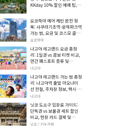
KKday 10% 할인 예매 팁, 쿠
마 켄고 카페 및 가는 법 총정
리
요코하마 에어 캐빈 완전 정
복: 사쿠라기초역-운하파크역
가는 법, 요금 및 코스모 클락
세트권 할인, 추천 관광 코스
요코하마
총정리
나고야 레고랜드 요금 총정
리: 1일권 vs 콤보 티켓 비교,
연간 패스포트 종류 및
KKday 온라인 사전 할인 예
나고야
매 팁
나고야 레고랜드 가는 법 총정
리: 나고야역 출발 아오나미
선 전철, 주차장 정보, 택시 요
금 및 입장권 예약 팁
나고야
닛코 도쇼구 입장료 가이드:
단독권 vs 보물관 세트 할인
비교, 현장 카드 결제 및
KKday 사전 예매 팁
닛코 / 키누가와