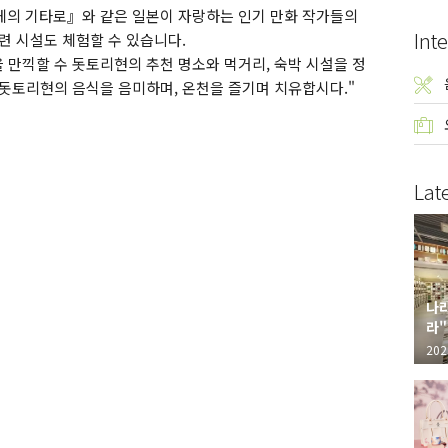
게의 기타로』와 같은 일본이 자랑하는 인기 만화 작가들의
Inte
련 시설도 체험할 수 있습니다.
 만끽할 수 돗토리현의 추천 명소와 먹거리, 숙박 시설을 정
 돗토리현의 음식을 음미하며, 온천을 즐기며 치유합시다."
Lat
나라
라"
"가
202