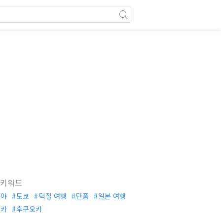
 키워드
부야
도쿄
덕질 여행
단풍
일본 여행
사카
후쿠오카