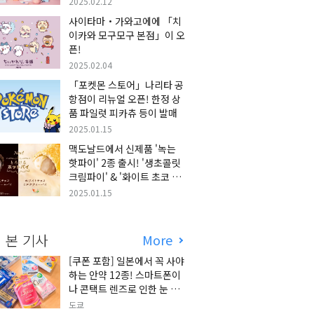
2025.02.12
사이타마・가와고에에 「치
이카와 모구모구 본점」이 오
픈!
2025.02.04
「포켓몬 스토어」나리타 공
항점이 리뉴얼 오픈! 한정 상
품 파일럿 피카츄 등이 발매
2025.01.15
맥도날드에서 신제품 '녹는
핫파이' 2종 출시! '생초콜릿
크림파이' & '화이트 초코 밀
크티 파이' 출시!
2025.01.15
 본 기사
More
[쿠폰 포함] 일본에서 꼭 사야
하는 안약 12종! 스마트폰이
나 콘택트 렌즈로 인한 눈 피
로에 최적!
도쿄