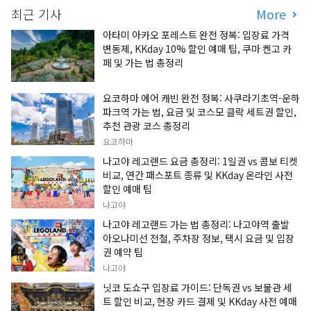
최근 기사
More
아타미 아카오 포레스트 완전 정복: 입장료 가격
변동제, KKday 10% 할인 예매 팁, 쿠마 켄고 카
페 및 가는 법 총정리
요코하마 에어 캐빈 완전 정복: 사쿠라기초역-운하
파크역 가는 법, 요금 및 코스모 클락 세트권 할인,
추천 관광 코스 총정리
요코하마
나고야 레고랜드 요금 총정리: 1일권 vs 콤보 티켓
비교, 연간 패스포트 종류 및 KKday 온라인 사전
할인 예매 팁
나고야
나고야 레고랜드 가는 법 총정리: 나고야역 출발
아오나미선 전철, 주차장 정보, 택시 요금 및 입장
권 예약 팁
나고야
닛코 도쇼구 입장료 가이드: 단독권 vs 보물관 세
트 할인 비교, 현장 카드 결제 및 KKday 사전 예매