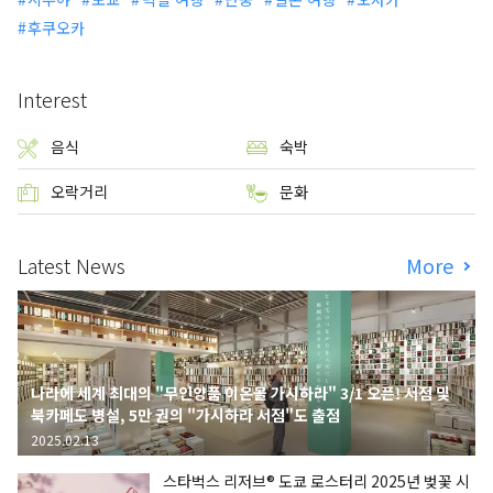
후쿠오카
Interest
음식
숙박
오락거리
문화
Latest News
More
나라에 세계 최대의 "무인양품 이온몰 가시하라" 3/1 오픈! 서점 및
북카페도 병설, 5만 권의 "가시하라 서점"도 출점
2025.02.13
스타벅스 리저브® 도쿄 로스터리 2025년 벚꽃 시