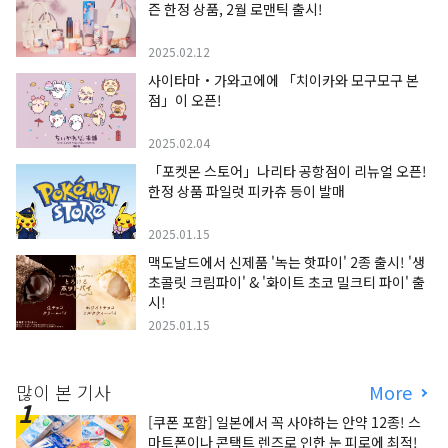
즌 한정 상품, 2월 로맨틱 출시!
2025.02.12
사이타마・가와고에에 「치이카와 모구모구 본
점」이 오픈!
2025.02.04
「포켓몬 스토어」나리타 공항점이 리뉴얼 오픈!
한정 상품 파일럿 피카츄 등이 발매
2025.01.15
맥도날드에서 신제품 '녹는 핫파이' 2종 출시! '생
초콜릿 크림파이' & '화이트 초코 밀크티 파이' 출
시!
2025.01.15
많이 본 기사
More
[쿠폰 포함] 일본에서 꼭 사야하는 안약 12종! 스
마트폰이나 콘택트 렌즈로 인한 눈 피로에 최적!