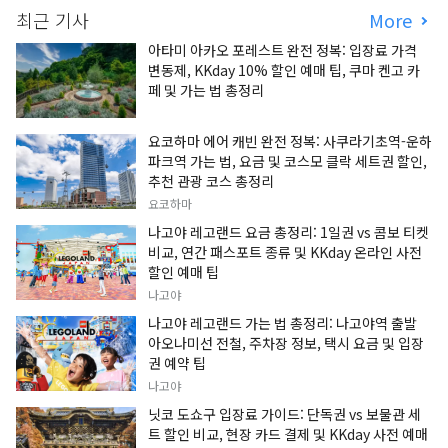
최근 기사
More
아타미 아카오 포레스트 완전 정복: 입장료 가격
변동제, KKday 10% 할인 예매 팁, 쿠마 켄고 카
페 및 가는 법 총정리
요코하마 에어 캐빈 완전 정복: 사쿠라기초역-운하
파크역 가는 법, 요금 및 코스모 클락 세트권 할인,
추천 관광 코스 총정리
요코하마
나고야 레고랜드 요금 총정리: 1일권 vs 콤보 티켓
비교, 연간 패스포트 종류 및 KKday 온라인 사전
할인 예매 팁
나고야
나고야 레고랜드 가는 법 총정리: 나고야역 출발
아오나미선 전철, 주차장 정보, 택시 요금 및 입장
권 예약 팁
나고야
닛코 도쇼구 입장료 가이드: 단독권 vs 보물관 세
트 할인 비교, 현장 카드 결제 및 KKday 사전 예매