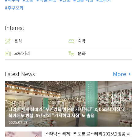
후쿠오카
Interest
음식
숙박
오락거리
문화
Latest News
More
나라에 세계 최대의 "무인양품 이온몰 가시하라" 3/1 오픈! 서점 및
북카페도 병설, 5만 권의 "가시하라 서점"도 출점
2025.02.13
스타벅스 리저브® 도쿄 로스터리 2025년 벚꽃 시