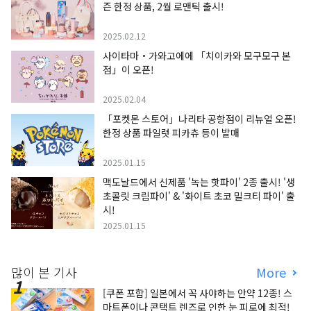
즌 한정 상품, 2월 로맨틱 출시!
2025.02.12
사이타마・가와고에에 「치이카와 모구모구 본
점」이 오픈!
2025.02.04
「포켓몬 스토어」나리타 공항점이 리뉴얼 오픈!
한정 상품 파일럿 피카츄 등이 발매
2025.01.15
맥도날드에서 신제품 '녹는 핫파이' 2종 출시! '생
초콜릿 크림파이' & '화이트 초코 밀크티 파이' 출
시!
2025.01.15
많이 본 기사
More
[쿠폰 포함] 일본에서 꼭 사야하는 안약 12종! 스
마트폰이나 콘택트 렌즈로 인한 눈 피로에 최적!