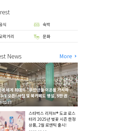
rest
음식
숙박
오락거리
문화
est News
More
에 세계 최대의 "무인양품 이온몰 가시하
 3/1 오픈! 서점 및 북카페도 병설, 5만 권의
시하라 서점"도 출점
5.02.13
스타벅스 리저브® 도쿄 로스
터리 2025년 벚꽃 시즌 한정
상품, 2월 로맨틱 출시!