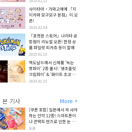
2025.02.12
사이타마・가와고에에 「치
이카와 모구모구 본점」이 오
픈!
2025.02.04
「포켓몬 스토어」나리타 공
항점이 리뉴얼 오픈! 한정 상
품 파일럿 피카츄 등이 발매
2025.01.15
맥도날드에서 신제품 '녹는
핫파이' 2종 출시! '생초콜릿
크림파이' & '화이트 초코 밀
크티 파이' 출시!
2025.01.15
 본 기사
More
[쿠폰 포함] 일본에서 꼭 사야
하는 안약 12종! 스마트폰이
나 콘택트 렌즈로 인한 눈 피
로에 최적!
도쿄