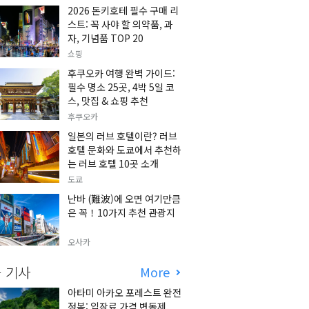
2026 돈키호테 필수 구매 리
스트: 꼭 사야 할 의약품, 과
자, 기념품 TOP 20
쇼핑
후쿠오카 여행 완벽 가이드:
필수 명소 25곳, 4박 5일 코
스, 맛집 & 쇼핑 추천
후쿠오카
일본의 러브 호텔이란? 러브
호텔 문화와 도쿄에서 추천하
는 러브 호텔 10곳 소개
도쿄
난바 (難波)에 오면 여기만큼
은 꼭！10가지 추천 관광지
오사카
 기사
More
아타미 아카오 포레스트 완전
정복: 입장료 가격 변동제,