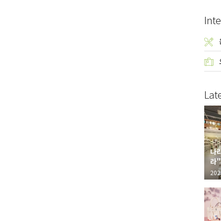
Inte
Lat
나라
라"
"가
202