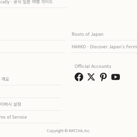
ocally - 공식 일본 여행 가이드
Roots of Japan
HAKKO - Discover Japan’s Ferm
Official Accounts
 개요
이버시 설정
ms of Service
Copyright © MATCHA, Inc.