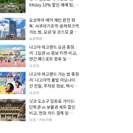
KKday 10% 할인 예매 팁, 쿠
마 켄고 카페 및 가는 법 총정
리
요코하마 에어 캐빈 완전 정
복: 사쿠라기초역-운하파크역
가는 법, 요금 및 코스모 클락
세트권 할인, 추천 관광 코스
요코하마
총정리
나고야 레고랜드 요금 총정
리: 1일권 vs 콤보 티켓 비교,
연간 패스포트 종류 및
KKday 온라인 사전 할인 예
나고야
매 팁
나고야 레고랜드 가는 법 총정
리: 나고야역 출발 아오나미
선 전철, 주차장 정보, 택시 요
금 및 입장권 예약 팁
나고야
닛코 도쇼구 입장료 가이드:
단독권 vs 보물관 세트 할인
비교, 현장 카드 결제 및
KKday 사전 예매 팁
닛코 / 키누가와