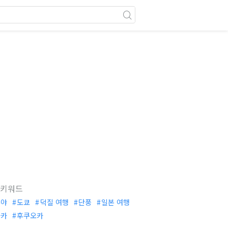
 키워드
부야
도쿄
덕질 여행
단풍
일본 여행
사카
후쿠오카