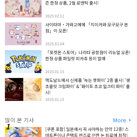
즌 한정 상품, 2월 로맨틱 출시!
2025.02.12
사이타마・가와고에에 「치이카와 모구모구 본
점」이 오픈!
2025.02.04
「포켓몬 스토어」나리타 공항점이 리뉴얼 오픈!
한정 상품 파일럿 피카츄 등이 발매
2025.01.15
맥도날드에서 신제품 '녹는 핫파이' 2종 출시! '생
초콜릿 크림파이' & '화이트 초코 밀크티 파이' 출
시!
2025.01.15
많이 본 기사
More
[쿠폰 포함] 일본에서 꼭 사야하는 안약 12종! 스
마트폰이나 콘택트 렌즈로 인한 눈 피로에 최적!