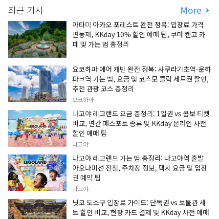
최근 기사
More
아타미 아카오 포레스트 완전 정복: 입장료 가격
변동제, KKday 10% 할인 예매 팁, 쿠마 켄고 카
페 및 가는 법 총정리
요코하마 에어 캐빈 완전 정복: 사쿠라기초역-운하
파크역 가는 법, 요금 및 코스모 클락 세트권 할인,
추천 관광 코스 총정리
요코하마
나고야 레고랜드 요금 총정리: 1일권 vs 콤보 티켓
비교, 연간 패스포트 종류 및 KKday 온라인 사전
할인 예매 팁
나고야
나고야 레고랜드 가는 법 총정리: 나고야역 출발
아오나미선 전철, 주차장 정보, 택시 요금 및 입장
권 예약 팁
나고야
닛코 도쇼구 입장료 가이드: 단독권 vs 보물관 세
트 할인 비교, 현장 카드 결제 및 KKday 사전 예매