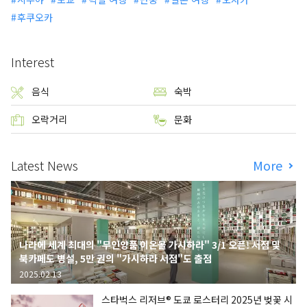
후쿠오카
Interest
음식
숙박
오락거리
문화
Latest News
More
나라에 세계 최대의 "무인양품 이온몰 가시하라" 3/1 오픈! 서점 및
북카페도 병설, 5만 권의 "가시하라 서점"도 출점
2025.02.13
스타벅스 리저브® 도쿄 로스터리 2025년 벚꽃 시