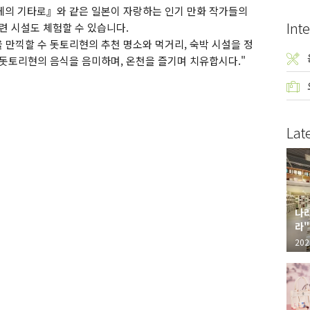
게의 기타로』와 같은 일본이 자랑하는 인기 만화 작가들의
Inte
련 시설도 체험할 수 있습니다.
 만끽할 수 돗토리현의 추천 명소와 먹거리, 숙박 시설을 정
 돗토리현의 음식을 음미하며, 온천을 즐기며 치유합시다."
Lat
나라
라"
"가
202