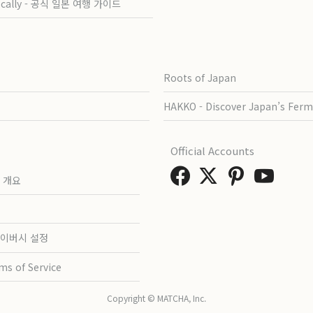
ocally - 공식 일본 여행 가이드
Roots of Japan
HAKKO - Discover Japan’s Ferm
Official Accounts
 개요
이버시 설정
ms of Service
Copyright © MATCHA, Inc.