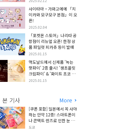
2025.02.12
사이타마・가와고에에 「치
이카와 모구모구 본점」이 오
픈!
2025.02.04
「포켓몬 스토어」나리타 공
항점이 리뉴얼 오픈! 한정 상
품 파일럿 피카츄 등이 발매
2025.01.15
맥도날드에서 신제품 '녹는
핫파이' 2종 출시! '생초콜릿
크림파이' & '화이트 초코 밀
크티 파이' 출시!
2025.01.15
 본 기사
More
[쿠폰 포함] 일본에서 꼭 사야
하는 안약 12종! 스마트폰이
나 콘택트 렌즈로 인한 눈 피
로에 최적!
도쿄