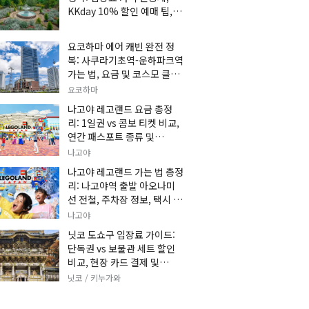
KKday 10% 할인 예매 팁, 쿠
마 켄고 카페 및 가는 법 총정
리
요코하마 에어 캐빈 완전 정
복: 사쿠라기초역-운하파크역
가는 법, 요금 및 코스모 클락
세트권 할인, 추천 관광 코스
요코하마
총정리
나고야 레고랜드 요금 총정
리: 1일권 vs 콤보 티켓 비교,
연간 패스포트 종류 및
KKday 온라인 사전 할인 예
나고야
매 팁
나고야 레고랜드 가는 법 총정
리: 나고야역 출발 아오나미
선 전철, 주차장 정보, 택시 요
금 및 입장권 예약 팁
나고야
닛코 도쇼구 입장료 가이드:
단독권 vs 보물관 세트 할인
비교, 현장 카드 결제 및
KKday 사전 예매 팁
닛코 / 키누가와