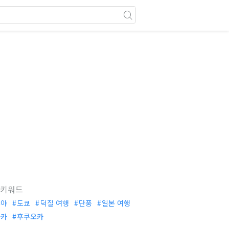
 키워드
부야
도쿄
덕질 여행
단풍
일본 여행
사카
후쿠오카