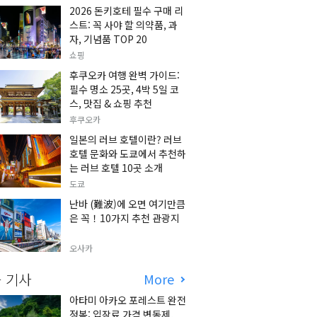
2026 돈키호테 필수 구매 리
스트: 꼭 사야 할 의약품, 과
자, 기념품 TOP 20
쇼핑
후쿠오카 여행 완벽 가이드:
필수 명소 25곳, 4박 5일 코
스, 맛집 & 쇼핑 추천
후쿠오카
일본의 러브 호텔이란? 러브
호텔 문화와 도쿄에서 추천하
는 러브 호텔 10곳 소개
도쿄
난바 (難波)에 오면 여기만큼
은 꼭！10가지 추천 관광지
오사카
 기사
More
아타미 아카오 포레스트 완전
정복: 입장료 가격 변동제,