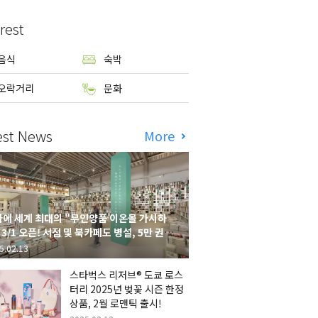
rest
음식
숙박
오락거리
문화
est News
More
에 세계 최대의 "무인양품 이온몰 가시하
 3/1 오픈! 서점 및 북카페도 병설, 5만 권의
시하라 서점"도 출점
5.02.13
스타벅스 리저브® 도쿄 로스
터리 2025년 벚꽃 시즌 한정
상품, 2월 로맨틱 출시!