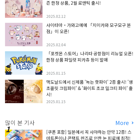
즌 한정 상품, 2월 로맨틱 출시!
2025.02.12
사이타마・가와고에에 「치이카와 모구모구 본
점」이 오픈!
2025.02.04
「포켓몬 스토어」나리타 공항점이 리뉴얼 오픈!
한정 상품 파일럿 피카츄 등이 발매
2025.01.15
맥도날드에서 신제품 '녹는 핫파이' 2종 출시! '생
초콜릿 크림파이' & '화이트 초코 밀크티 파이' 출
시!
2025.01.15
많이 본 기사
More
[쿠폰 포함] 일본에서 꼭 사야하는 안약 12종! 스
마트폰이나 콘택트 렌즈로 인한 눈 피로에 최적!