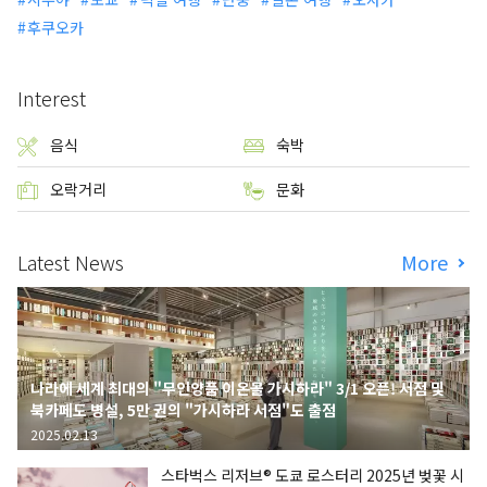
후쿠오카
Interest
음식
숙박
오락거리
문화
Latest News
More
나라에 세계 최대의 "무인양품 이온몰 가시하라" 3/1 오픈! 서점 및
북카페도 병설, 5만 권의 "가시하라 서점"도 출점
2025.02.13
스타벅스 리저브® 도쿄 로스터리 2025년 벚꽃 시