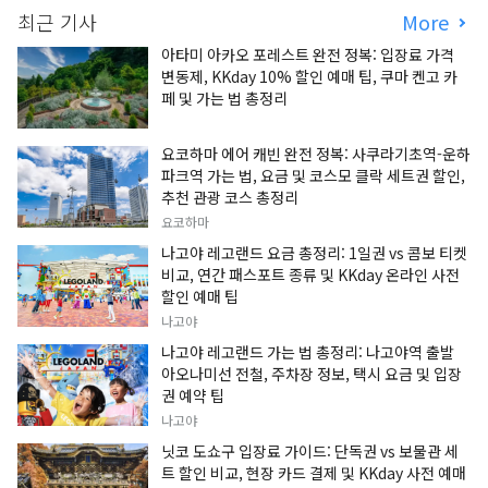
최근 기사
More
아타미 아카오 포레스트 완전 정복: 입장료 가격
변동제, KKday 10% 할인 예매 팁, 쿠마 켄고 카
페 및 가는 법 총정리
요코하마 에어 캐빈 완전 정복: 사쿠라기초역-운하
파크역 가는 법, 요금 및 코스모 클락 세트권 할인,
추천 관광 코스 총정리
요코하마
나고야 레고랜드 요금 총정리: 1일권 vs 콤보 티켓
비교, 연간 패스포트 종류 및 KKday 온라인 사전
할인 예매 팁
나고야
나고야 레고랜드 가는 법 총정리: 나고야역 출발
아오나미선 전철, 주차장 정보, 택시 요금 및 입장
권 예약 팁
나고야
닛코 도쇼구 입장료 가이드: 단독권 vs 보물관 세
트 할인 비교, 현장 카드 결제 및 KKday 사전 예매