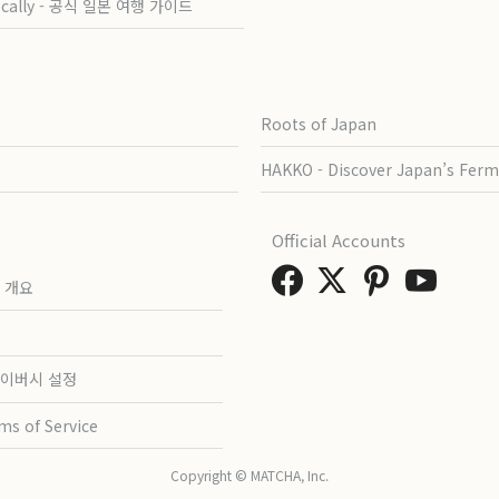
ocally - 공식 일본 여행 가이드
Roots of Japan
HAKKO - Discover Japan’s Ferm
Official Accounts
 개요
이버시 설정
ms of Service
Copyright © MATCHA, Inc.