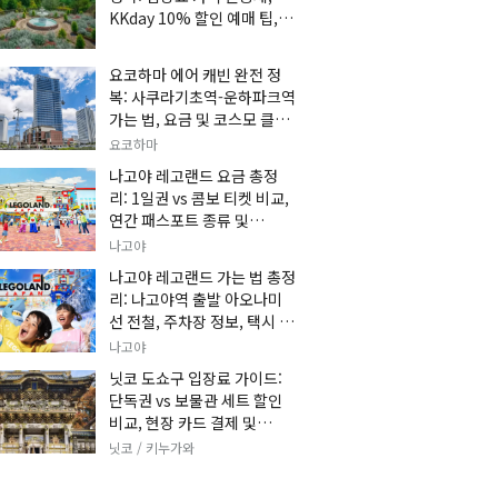
KKday 10% 할인 예매 팁, 쿠
마 켄고 카페 및 가는 법 총정
리
요코하마 에어 캐빈 완전 정
복: 사쿠라기초역-운하파크역
가는 법, 요금 및 코스모 클락
세트권 할인, 추천 관광 코스
요코하마
총정리
나고야 레고랜드 요금 총정
리: 1일권 vs 콤보 티켓 비교,
연간 패스포트 종류 및
KKday 온라인 사전 할인 예
나고야
매 팁
나고야 레고랜드 가는 법 총정
리: 나고야역 출발 아오나미
선 전철, 주차장 정보, 택시 요
금 및 입장권 예약 팁
나고야
닛코 도쇼구 입장료 가이드:
단독권 vs 보물관 세트 할인
비교, 현장 카드 결제 및
KKday 사전 예매 팁
닛코 / 키누가와