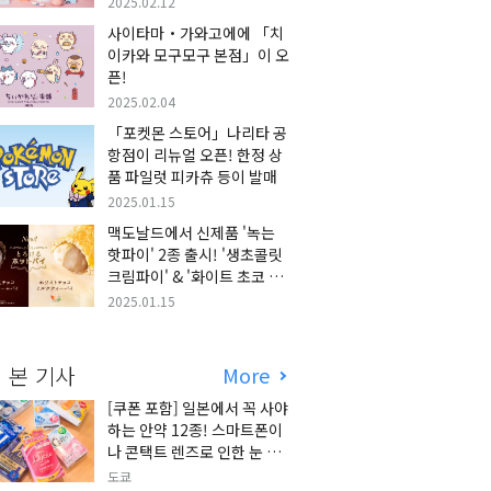
2025.02.12
사이타마・가와고에에 「치
이카와 모구모구 본점」이 오
픈!
2025.02.04
「포켓몬 스토어」나리타 공
항점이 리뉴얼 오픈! 한정 상
품 파일럿 피카츄 등이 발매
2025.01.15
맥도날드에서 신제품 '녹는
핫파이' 2종 출시! '생초콜릿
크림파이' & '화이트 초코 밀
크티 파이' 출시!
2025.01.15
 본 기사
More
[쿠폰 포함] 일본에서 꼭 사야
하는 안약 12종! 스마트폰이
나 콘택트 렌즈로 인한 눈 피
로에 최적!
도쿄