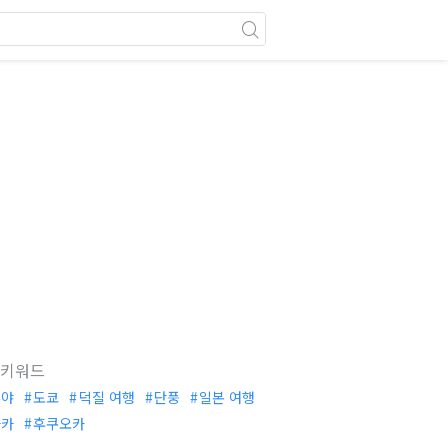
 키워드
부야
도쿄
덕질 여행
단풍
일본 여행
사카
후쿠오카