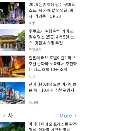
2026 돈키호테 필수 구매 리
스트: 꼭 사야 할 의약품, 과
자, 기념품 TOP 20
쇼핑
후쿠오카 여행 완벽 가이드:
필수 명소 25곳, 4박 5일 코
스, 맛집 & 쇼핑 추천
후쿠오카
일본의 러브 호텔이란? 러브
호텔 문화와 도쿄에서 추천하
는 러브 호텔 10곳 소개
도쿄
난바 (難波)에 오면 여기만큼
은 꼭！10가지 추천 관광지
오사카
 기사
More
아타미 아카오 포레스트 완전
정복: 입장료 가격 변동제,