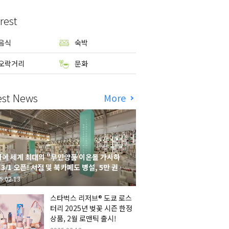
rest
음식
숙박
오락거리
문화
est News
More
에 세계 최대의 "무인양품 이온몰 가시하
 3/1 오픈! 서점 및 북카페도 병설, 5만 권의
시하라 서점"도 출점
5.02.13
스타벅스 리저브® 도쿄 로스
터리 2025년 벚꽃 시즌 한정
상품, 2월 로맨틱 출시!