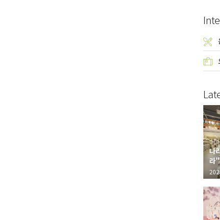
Inte
Lat
나라
라"
"가
202