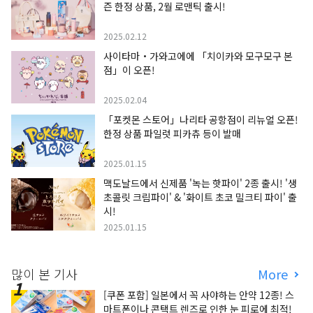
즌 한정 상품, 2월 로맨틱 출시!
2025.02.12
사이타마・가와고에에 「치이카와 모구모구 본
점」이 오픈!
2025.02.04
「포켓몬 스토어」나리타 공항점이 리뉴얼 오픈!
한정 상품 파일럿 피카츄 등이 발매
2025.01.15
맥도날드에서 신제품 '녹는 핫파이' 2종 출시! '생
초콜릿 크림파이' & '화이트 초코 밀크티 파이' 출
시!
2025.01.15
많이 본 기사
More
[쿠폰 포함] 일본에서 꼭 사야하는 안약 12종! 스
마트폰이나 콘택트 렌즈로 인한 눈 피로에 최적!