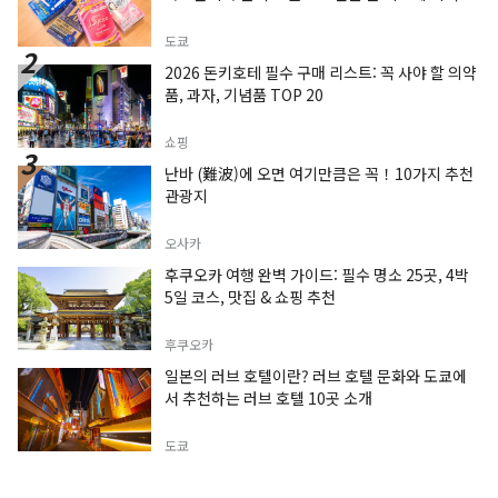
도쿄
2026 돈키호테 필수 구매 리스트: 꼭 사야 할 의약
품, 과자, 기념품 TOP 20
쇼핑
난바 (難波)에 오면 여기만큼은 꼭！10가지 추천
관광지
오사카
후쿠오카 여행 완벽 가이드: 필수 명소 25곳, 4박
5일 코스, 맛집 & 쇼핑 추천
후쿠오카
일본의 러브 호텔이란? 러브 호텔 문화와 도쿄에
서 추천하는 러브 호텔 10곳 소개
도쿄