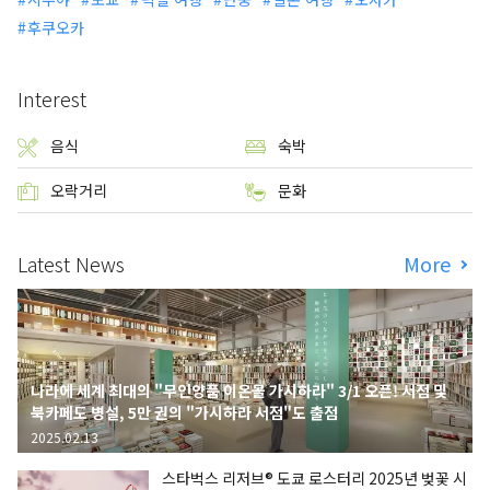
후쿠오카
Interest
음식
숙박
오락거리
문화
Latest News
More
나라에 세계 최대의 "무인양품 이온몰 가시하라" 3/1 오픈! 서점 및
북카페도 병설, 5만 권의 "가시하라 서점"도 출점
2025.02.13
스타벅스 리저브® 도쿄 로스터리 2025년 벚꽃 시