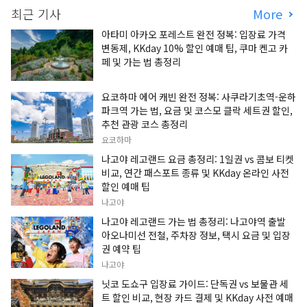
최근 기사
More
아타미 아카오 포레스트 완전 정복: 입장료 가격
변동제, KKday 10% 할인 예매 팁, 쿠마 켄고 카
페 및 가는 법 총정리
요코하마 에어 캐빈 완전 정복: 사쿠라기초역-운하
파크역 가는 법, 요금 및 코스모 클락 세트권 할인,
추천 관광 코스 총정리
요코하마
나고야 레고랜드 요금 총정리: 1일권 vs 콤보 티켓
비교, 연간 패스포트 종류 및 KKday 온라인 사전
할인 예매 팁
나고야
나고야 레고랜드 가는 법 총정리: 나고야역 출발
아오나미선 전철, 주차장 정보, 택시 요금 및 입장
권 예약 팁
나고야
닛코 도쇼구 입장료 가이드: 단독권 vs 보물관 세
트 할인 비교, 현장 카드 결제 및 KKday 사전 예매