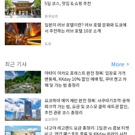
5일 코스, 맛집 & 쇼핑 추천
후쿠오카
일본의 러브 호텔이란? 러브 호텔 문화와 도쿄에
서 추천하는 러브 호텔 10곳 소개
도쿄
최근 기사
More
아타미 아카오 포레스트 완전 정복: 입장료 가격
변동제, KKday 10% 할인 예매 팁, 쿠마 켄고 카
페 및 가는 법 총정리
요코하마 에어 캐빈 완전 정복: 사쿠라기초역-운하
파크역 가는 법, 요금 및 코스모 클락 세트권 할인,
추천 관광 코스 총정리
요코하마
나고야 레고랜드 요금 총정리: 1일권 vs 콤보 티켓
비교, 연간 패스포트 종류 및 KKday 온라인 사전