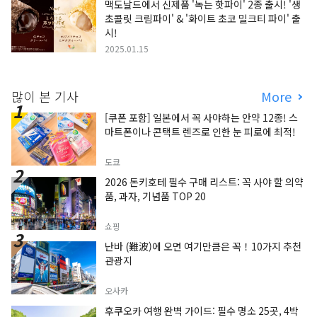
맥도날드에서 신제품 '녹는 핫파이' 2종 출시! '생
초콜릿 크림파이' & '화이트 초코 밀크티 파이' 출
시!
2025.01.15
많이 본 기사
More
[쿠폰 포함] 일본에서 꼭 사야하는 안약 12종! 스
마트폰이나 콘택트 렌즈로 인한 눈 피로에 최적!
도쿄
2026 돈키호테 필수 구매 리스트: 꼭 사야 할 의약
품, 과자, 기념품 TOP 20
쇼핑
난바 (難波)에 오면 여기만큼은 꼭！10가지 추천
관광지
오사카
후쿠오카 여행 완벽 가이드: 필수 명소 25곳, 4박