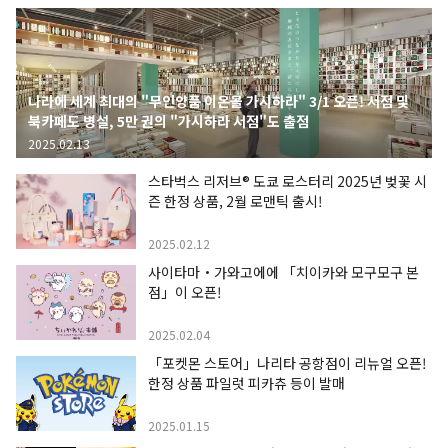
나라에 세계 최대의 "무인양품 이온몰 가시하라" 3/1 오픈! 서점 및
북카페도 병설, 5만 권의 "가시하라 서점"도 출점
2025.02.13
스타벅스 리저브® 도쿄 로스터리 2025년 벚꽃 시
즌 한정 상품, 2월 로맨틱 출시!
2025.02.12
사이타마・가와고에에 「치이카와 모구모구 본
점」이 오픈!
2025.02.04
「포켓몬 스토어」나리타 공항점이 리뉴얼 오픈!
한정 상품 파일럿 피카츄 등이 발매
2025.01.15