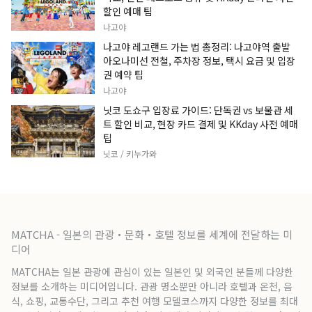
할인 예매 팁
나고야
나고야 레고랜드 가는 법 총정리: 나고야역 출발
아오나미선 전철, 주차장 정보, 택시 요금 및 입장
권 예약 팁
나고야
닛코 도쇼구 입장료 가이드: 단독권 vs 보물관 세
트 할인 비교, 현장 카드 결제 및 KKday 사전 예매
팁
닛코 / 키누가와
MATCHA - 일본의 관광・문화・호텔 정보를 세계에 전달하는 미
디어
MATCHA는 일본 관광에 관심이 있는 일본인 및 외국인 분들께 다양한
정보를 소개하는 미디어입니다. 관광 명소뿐만 아니라 호텔과 온천, 음
식, 쇼핑, 교통수단, 그리고 추천 여행 모델코스까지 다양한 정보를 최대