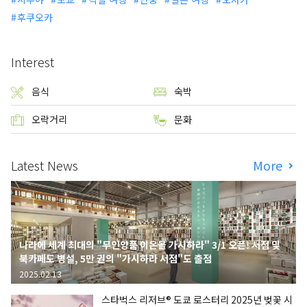
후쿠오카
Interest
음식
숙박
오락거리
문화
Latest News
More
나라에 세계 최대의 "무인양품 이온몰 가시하라" 3/1 오픈! 서점 및
북카페도 병설, 5만 권의 "가시하라 서점"도 출점
2025.02.13
스타벅스 리저브® 도쿄 로스터리 2025년 벚꽃 시