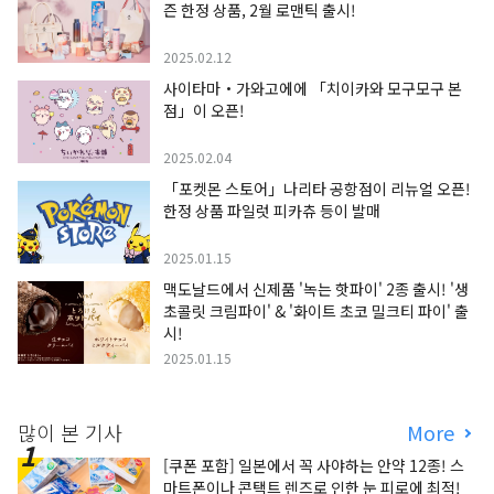
즌 한정 상품, 2월 로맨틱 출시!
2025.02.12
사이타마・가와고에에 「치이카와 모구모구 본
점」이 오픈!
2025.02.04
「포켓몬 스토어」나리타 공항점이 리뉴얼 오픈!
한정 상품 파일럿 피카츄 등이 발매
2025.01.15
맥도날드에서 신제품 '녹는 핫파이' 2종 출시! '생
초콜릿 크림파이' & '화이트 초코 밀크티 파이' 출
시!
2025.01.15
많이 본 기사
More
[쿠폰 포함] 일본에서 꼭 사야하는 안약 12종! 스
마트폰이나 콘택트 렌즈로 인한 눈 피로에 최적!