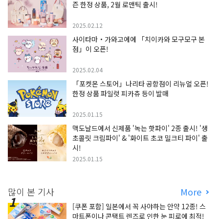
즌 한정 상품, 2월 로맨틱 출시!
2025.02.12
사이타마・가와고에에 「치이카와 모구모구 본
점」이 오픈!
2025.02.04
「포켓몬 스토어」나리타 공항점이 리뉴얼 오픈!
한정 상품 파일럿 피카츄 등이 발매
2025.01.15
맥도날드에서 신제품 '녹는 핫파이' 2종 출시! '생
초콜릿 크림파이' & '화이트 초코 밀크티 파이' 출
시!
2025.01.15
많이 본 기사
More
[쿠폰 포함] 일본에서 꼭 사야하는 안약 12종! 스
마트폰이나 콘택트 렌즈로 인한 눈 피로에 최적!