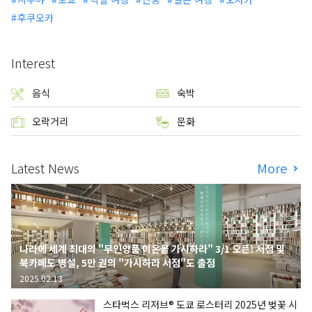
후쿠오카
Interest
음식
숙박
오락거리
문화
Latest News
More
나라에 세계 최대의 "무인양품 이온몰 가시하라" 3/1 오픈! 서점 및
북카페도 병설, 5만 권의 "가시하라 서점"도 출점
2025.02.13
스타벅스 리저브® 도쿄 로스터리 2025년 벚꽃 시