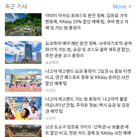
최근 기사
More
아타미 아카오 포레스트 완전 정복: 입장료 가격
변동제, KKday 10% 할인 예매 팁, 쿠마 켄고 카
페 및 가는 법 총정리
요코하마 에어 캐빈 완전 정복: 사쿠라기초역-운하
파크역 가는 법, 요금 및 코스모 클락 세트권 할인,
추천 관광 코스 총정리
요코하마
나고야 레고랜드 요금 총정리: 1일권 vs 콤보 티켓
비교, 연간 패스포트 종류 및 KKday 온라인 사전
할인 예매 팁
나고야
나고야 레고랜드 가는 법 총정리: 나고야역 출발
아오나미선 전철, 주차장 정보, 택시 요금 및 입장
권 예약 팁
나고야
닛코 도쇼구 입장료 가이드: 단독권 vs 보물관 세
트 할인 비교, 현장 카드 결제 및 KKday 사전 예매