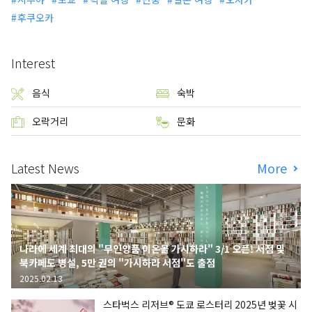
후쿠오카
Interest
음식
숙박
오락거리
문화
Latest News
More
나라에 세계 최대의 "무인양품 이온몰 가시하라" 3/1 오픈! 서점 및
북카페도 병설, 5만 권의 "가시하라 서점"도 출점
2025.02.13
스타벅스 리저브® 도쿄 로스터리 2025년 벚꽃 시