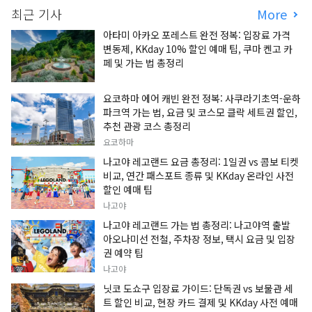
최근 기사
More
아타미 아카오 포레스트 완전 정복: 입장료 가격
변동제, KKday 10% 할인 예매 팁, 쿠마 켄고 카
페 및 가는 법 총정리
요코하마 에어 캐빈 완전 정복: 사쿠라기초역-운하
파크역 가는 법, 요금 및 코스모 클락 세트권 할인,
추천 관광 코스 총정리
요코하마
나고야 레고랜드 요금 총정리: 1일권 vs 콤보 티켓
비교, 연간 패스포트 종류 및 KKday 온라인 사전
할인 예매 팁
나고야
나고야 레고랜드 가는 법 총정리: 나고야역 출발
아오나미선 전철, 주차장 정보, 택시 요금 및 입장
권 예약 팁
나고야
닛코 도쇼구 입장료 가이드: 단독권 vs 보물관 세
트 할인 비교, 현장 카드 결제 및 KKday 사전 예매