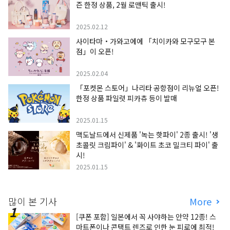
즌 한정 상품, 2월 로맨틱 출시!
2025.02.12
사이타마・가와고에에 「치이카와 모구모구 본
점」이 오픈!
2025.02.04
「포켓몬 스토어」나리타 공항점이 리뉴얼 오픈!
한정 상품 파일럿 피카츄 등이 발매
2025.01.15
맥도날드에서 신제품 '녹는 핫파이' 2종 출시! '생
초콜릿 크림파이' & '화이트 초코 밀크티 파이' 출
시!
2025.01.15
많이 본 기사
More
[쿠폰 포함] 일본에서 꼭 사야하는 안약 12종! 스
마트폰이나 콘택트 렌즈로 인한 눈 피로에 최적!