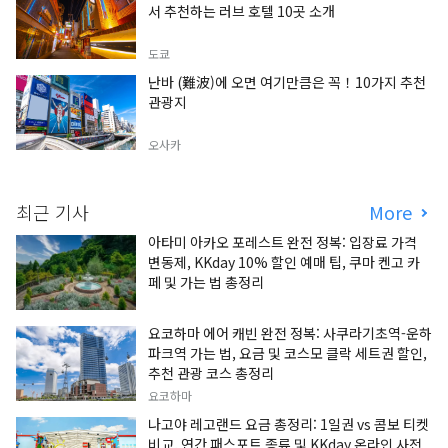
서 추천하는 러브 호텔 10곳 소개
도쿄
난바 (難波)에 오면 여기만큼은 꼭！10가지 추천
관광지
오사카
최근 기사
More
아타미 아카오 포레스트 완전 정복: 입장료 가격
변동제, KKday 10% 할인 예매 팁, 쿠마 켄고 카
페 및 가는 법 총정리
요코하마 에어 캐빈 완전 정복: 사쿠라기초역-운하
파크역 가는 법, 요금 및 코스모 클락 세트권 할인,
추천 관광 코스 총정리
요코하마
나고야 레고랜드 요금 총정리: 1일권 vs 콤보 티켓
비교, 연간 패스포트 종류 및 KKday 온라인 사전