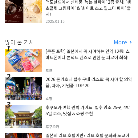
맥도날드에서 신제품 '녹는 핫파이' 2종 출시! '생
초콜릿 크림파이' & '화이트 초코 밀크티 파이' 출
시!
2025.01.15
많이 본 기사
More
[쿠폰 포함] 일본에서 꼭 사야하는 안약 12종! 스
마트폰이나 콘택트 렌즈로 인한 눈 피로에 최적!
도쿄
2026 돈키호테 필수 구매 리스트: 꼭 사야 할 의약
품, 과자, 기념품 TOP 20
쇼핑
후쿠오카 여행 완벽 가이드: 필수 명소 25곳, 4박
5일 코스, 맛집 & 쇼핑 추천
후쿠오카
일본의 러브 호텔이란? 러브 호텔 문화와 도쿄에