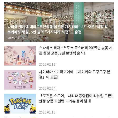
나라에 세계 최대의 "무인양품 이온몰 가시하라" 3/1 오픈! 서점 및
북카페도 병설, 5만 권의 "가시하라 서점"도 출점
2025.02.13
스타벅스 리저브® 도쿄 로스터리 2025년 벚꽃 시
즌 한정 상품, 2월 로맨틱 출시!
2025.02.12
사이타마・가와고에에 「치이카와 모구모구 본
점」이 오픈!
2025.02.04
「포켓몬 스토어」나리타 공항점이 리뉴얼 오픈!
한정 상품 파일럿 피카츄 등이 발매
2025.01.15