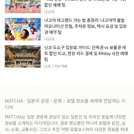
할인 예매 팁
나고야
나고야 레고랜드 가는 법 총정리: 나고야역 출발
아오나미선 전철, 주차장 정보, 택시 요금 및 입장
권 예약 팁
나고야
닛코 도쇼구 입장료 가이드: 단독권 vs 보물관 세
트 할인 비교, 현장 카드 결제 및 KKday 사전 예매
팁
닛코 / 키누가와
MATCHA - 일본의 관광・문화・호텔 정보를 세계에 전달하는 미
디어
MATCHA는 일본 관광에 관심이 있는 일본인 및 외국인 분들께 다양한
정보를 소개하는 미디어입니다. 관광 명소뿐만 아니라 호텔과 온천, 음
식, 쇼핑, 교통수단, 그리고 추천 여행 모델코스까지 다양한 정보를 최대