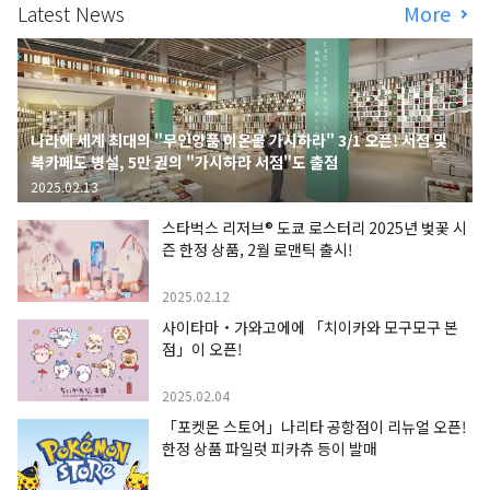
Latest News
More
나라에 세계 최대의 "무인양품 이온몰 가시하라" 3/1 오픈! 서점 및
북카페도 병설, 5만 권의 "가시하라 서점"도 출점
2025.02.13
스타벅스 리저브® 도쿄 로스터리 2025년 벚꽃 시
즌 한정 상품, 2월 로맨틱 출시!
2025.02.12
사이타마・가와고에에 「치이카와 모구모구 본
점」이 오픈!
2025.02.04
「포켓몬 스토어」나리타 공항점이 리뉴얼 오픈!
한정 상품 파일럿 피카츄 등이 발매