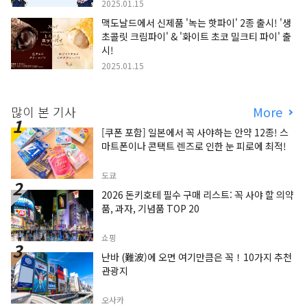
2025.01.15
맥도날드에서 신제품 '녹는 핫파이' 2종 출시! '생
초콜릿 크림파이' & '화이트 초코 밀크티 파이' 출
시!
2025.01.15
많이 본 기사
More
[쿠폰 포함] 일본에서 꼭 사야하는 안약 12종! 스
마트폰이나 콘택트 렌즈로 인한 눈 피로에 최적!
도쿄
2026 돈키호테 필수 구매 리스트: 꼭 사야 할 의약
품, 과자, 기념품 TOP 20
쇼핑
난바 (難波)에 오면 여기만큼은 꼭！10가지 추천
관광지
오사카