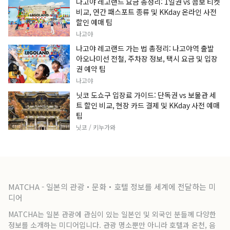
나고야 레고랜드 요금 총정리: 1일권 vs 콤보 티켓
비교, 연간 패스포트 종류 및 KKday 온라인 사전
할인 예매 팁
나고야
나고야 레고랜드 가는 법 총정리: 나고야역 출발
아오나미선 전철, 주차장 정보, 택시 요금 및 입장
권 예약 팁
나고야
닛코 도쇼구 입장료 가이드: 단독권 vs 보물관 세
트 할인 비교, 현장 카드 결제 및 KKday 사전 예매
팁
닛코 / 키누가와
MATCHA - 일본의 관광・문화・호텔 정보를 세계에 전달하는 미
디어
MATCHA는 일본 관광에 관심이 있는 일본인 및 외국인 분들께 다양한
정보를 소개하는 미디어입니다. 관광 명소뿐만 아니라 호텔과 온천, 음