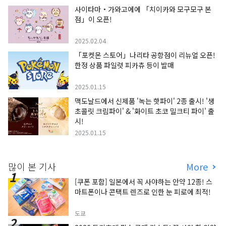
사이타마・가와고에에 「치이카와 모구모구 본
점」이 오픈!
2025.02.04
「포켓몬 스토어」나리타 공항점이 리뉴얼 오픈!
한정 상품 파일럿 피카츄 등이 발매
2025.01.15
맥도날드에서 신제품 '녹는 핫파이' 2종 출시! '생
초콜릿 크림파이' & '화이트 초코 밀크티 파이' 출
시!
2025.01.15
많이 본 기사
More
[쿠폰 포함] 일본에서 꼭 사야하는 안약 12종! 스
마트폰이나 콘택트 렌즈로 인한 눈 피로에 최적!
도쿄