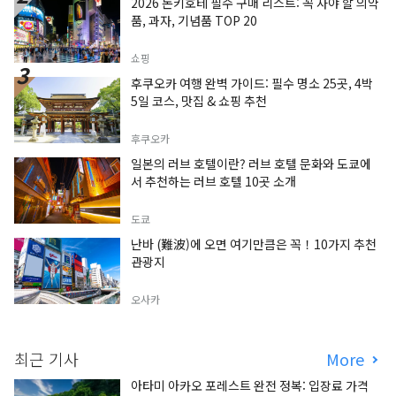
2026 돈키호테 필수 구매 리스트: 꼭 사야 할 의약
품, 과자, 기념품 TOP 20
쇼핑
후쿠오카 여행 완벽 가이드: 필수 명소 25곳, 4박
5일 코스, 맛집 & 쇼핑 추천
후쿠오카
일본의 러브 호텔이란? 러브 호텔 문화와 도쿄에
서 추천하는 러브 호텔 10곳 소개
도쿄
난바 (難波)에 오면 여기만큼은 꼭！10가지 추천
관광지
오사카
최근 기사
More
아타미 아카오 포레스트 완전 정복: 입장료 가격