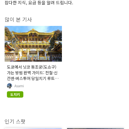
잡다한 지식, 요금 등을 알려 드립니다.
많이 본 기사
도쿄에서 닛코 동조궁(도쇼구)
가는 방법 완벽 가이드: 전철·신
칸센·버스투어 당일치기 루트
및 주변 명소 총정리
Asami
도치키
인기 스팟