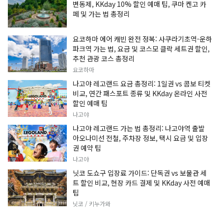
변동제, KKday 10% 할인 예매 팁, 쿠마 켄고 카
페 및 가는 법 총정리
요코하마 에어 캐빈 완전 정복: 사쿠라기초역-운하
파크역 가는 법, 요금 및 코스모 클락 세트권 할인,
추천 관광 코스 총정리
요코하마
나고야 레고랜드 요금 총정리: 1일권 vs 콤보 티켓
비교, 연간 패스포트 종류 및 KKday 온라인 사전
할인 예매 팁
나고야
나고야 레고랜드 가는 법 총정리: 나고야역 출발
아오나미선 전철, 주차장 정보, 택시 요금 및 입장
권 예약 팁
나고야
닛코 도쇼구 입장료 가이드: 단독권 vs 보물관 세
트 할인 비교, 현장 카드 결제 및 KKday 사전 예매
팁
닛코 / 키누가와