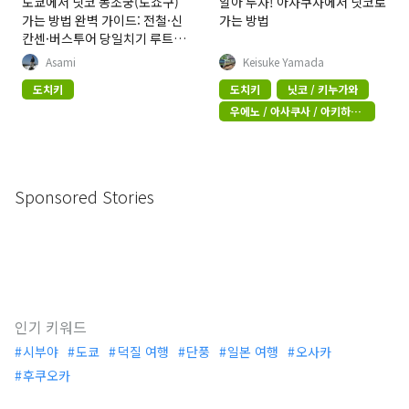
도쿄에서 닛코 동조궁(도쇼구)
알아 두자! 아사쿠사에서 닛코로
가는 방법 완벽 가이드: 전철·신
가는 방법
칸센·버스투어 당일치기 루트
및 주변 명소 총정리
Asami
Keisuke Yamada
도치키
도치키
닛코 / 키누가와
우에노 / 아사쿠사 / 아키하바
라
Sponsored Stories
인기 키워드
시부야
도쿄
덕질 여행
단풍
일본 여행
오사카
후쿠오카