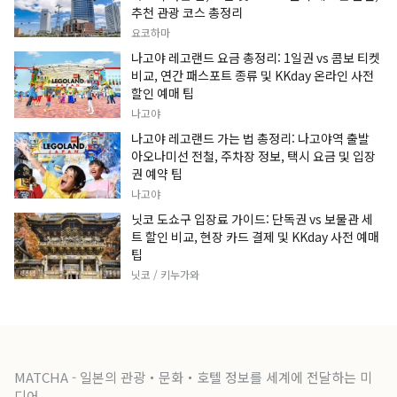
추천 관광 코스 총정리
요코하마
나고야 레고랜드 요금 총정리: 1일권 vs 콤보 티켓
비교, 연간 패스포트 종류 및 KKday 온라인 사전
할인 예매 팁
나고야
나고야 레고랜드 가는 법 총정리: 나고야역 출발
아오나미선 전철, 주차장 정보, 택시 요금 및 입장
권 예약 팁
나고야
닛코 도쇼구 입장료 가이드: 단독권 vs 보물관 세
트 할인 비교, 현장 카드 결제 및 KKday 사전 예매
팁
닛코 / 키누가와
MATCHA - 일본의 관광・문화・호텔 정보를 세계에 전달하는 미
디어