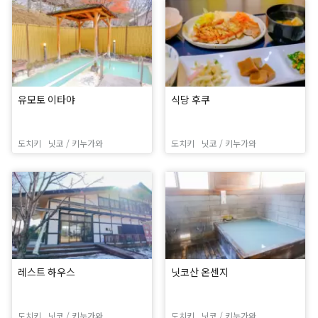
유모토 이타야
식당 후쿠
도치키
닛코 / 키누가와
도치키
닛코 / 키누가와
레스트 하우스
닛코산 온센지
도치키
닛코 / 키누가와
도치키
닛코 / 키누가와