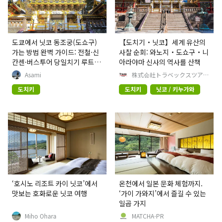
도쿄에서 닛코 동조궁(도쇼구)
【도치기・닛코】세계 유산의
가는 방법 완벽 가이드: 전철·신
사찰 순회: 와노지・도쇼구・니
칸센·버스투어 당일치기 루트
아라야마 신사의 역사를 산책
및 주변 명소 총정리
Asami
株式会社トラベックスツアー
ズ
도치키
도치키
닛코 / 키누가와
‘호시노 리조트 카이 닛코’에서
온천에서 일본 문화 체험까지.
맛보는 호화로운 닛코 여행
‘가이 가와지’에서 즐길 수 있는
일곱 가지
Miho Ohara
MATCHA-PR