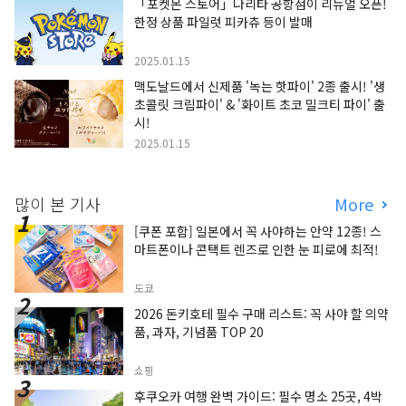
「포켓몬 스토어」나리타 공항점이 리뉴얼 오픈!
한정 상품 파일럿 피카츄 등이 발매
2025.01.15
맥도날드에서 신제품 '녹는 핫파이' 2종 출시! '생
초콜릿 크림파이' & '화이트 초코 밀크티 파이' 출
시!
2025.01.15
많이 본 기사
More
[쿠폰 포함] 일본에서 꼭 사야하는 안약 12종! 스
마트폰이나 콘택트 렌즈로 인한 눈 피로에 최적!
도쿄
2026 돈키호테 필수 구매 리스트: 꼭 사야 할 의약
품, 과자, 기념품 TOP 20
쇼핑
후쿠오카 여행 완벽 가이드: 필수 명소 25곳, 4박