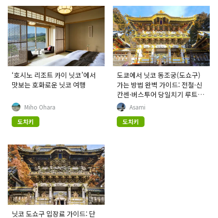
‘호시노 리조트 카이 닛코’에서
도쿄에서 닛코 동조궁(도쇼구)
맛보는 호화로운 닛코 여행
가는 방법 완벽 가이드: 전철·신
칸센·버스투어 당일치기 루트
및 주변 명소 총정리
Miho Ohara
Asami
도치키
도치키
닛코 도쇼구 입장료 가이드: 단