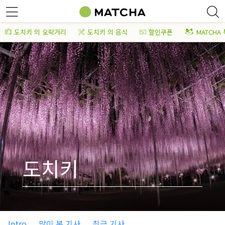
도치키 의 오락거리
도치키 의 음식
할인쿠폰
MATCHA
도치키
Intro
많이 본 기사
최근 기사