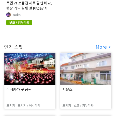
독권 vs 보물관 세트 할인 비교,
현장 카드 결제 및 KKday 사전
예매 팁
Noko
닛코 / 키누가와
인기 스팟
More
아시카가 꽃 공원
시운소
도치키
도치기 / 아시카가
도치키
닛코 / 키누가와