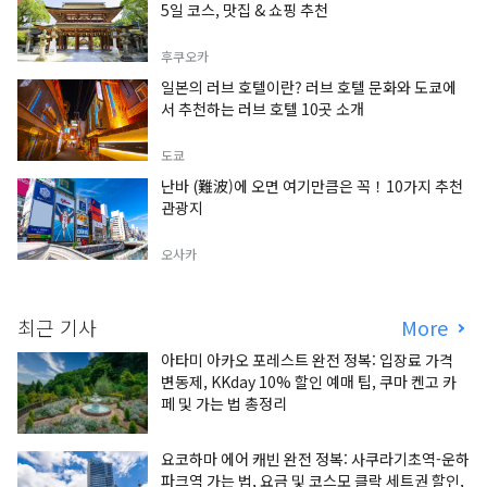
5일 코스, 맛집 & 쇼핑 추천
후쿠오카
일본의 러브 호텔이란? 러브 호텔 문화와 도쿄에
서 추천하는 러브 호텔 10곳 소개
도쿄
난바 (難波)에 오면 여기만큼은 꼭！10가지 추천
관광지
오사카
최근 기사
More
아타미 아카오 포레스트 완전 정복: 입장료 가격
변동제, KKday 10% 할인 예매 팁, 쿠마 켄고 카
페 및 가는 법 총정리
요코하마 에어 캐빈 완전 정복: 사쿠라기초역-운하
파크역 가는 법, 요금 및 코스모 클락 세트권 할인,