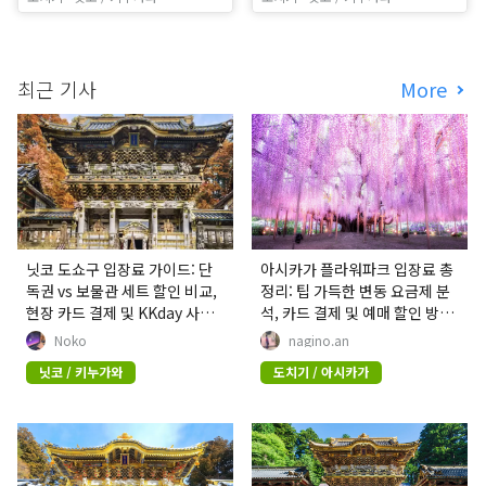
최근 기사
More
닛코 도쇼구 입장료 가이드: 단
아시카가 플라워파크 입장료 총
독권 vs 보물관 세트 할인 비교,
정리: 팁 가득한 변동 요금제 분
현장 카드 결제 및 KKday 사전
석, 카드 결제 및 예매 할인 방법
예매 팁
5선
Noko
nagino.an
닛코 / 키누가와
도치기 / 아시카가