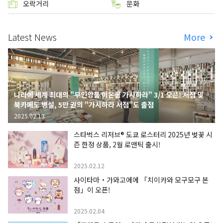
오락거리
문화
Latest News
More
나라에 세계 최대의 "무인양품 이온몰 가시하라" 3/1 오픈! 서점 및
북카페도 병설, 5만 권의 "가시하라 서점"도 출점
2025.02.13
스타벅스 리저브® 도쿄 로스터리 2025년 벚꽃 시
즌 한정 상품, 2월 로맨틱 출시!
2025.02.12
사이타마・가와고에에 「치이카와 모구모구 본
점」이 오픈!
2025.02.04