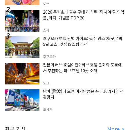
도쿄
2026 돈키호테 필수 구매 리스트: 꼭 사야 할 의약
품, 과자, 기념품 TOP 20
쇼핑
후쿠오카 여행 완벽 가이드: 필수 명소 25곳, 4박
5일 코스, 맛집 & 쇼핑 추천
후쿠오카
일본의 러브 호텔이란? 러브 호텔 문화와 도쿄에
서 추천하는 러브 호텔 10곳 소개
도쿄
난바 (難波)에 오면 여기만큼은 꼭！10가지 추천
관광지
오사카
최근 기사
More