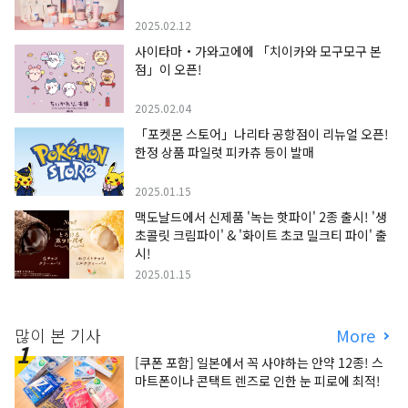
2025.02.12
사이타마・가와고에에 「치이카와 모구모구 본
점」이 오픈!
2025.02.04
「포켓몬 스토어」나리타 공항점이 리뉴얼 오픈!
한정 상품 파일럿 피카츄 등이 발매
2025.01.15
맥도날드에서 신제품 '녹는 핫파이' 2종 출시! '생
초콜릿 크림파이' & '화이트 초코 밀크티 파이' 출
시!
2025.01.15
많이 본 기사
More
[쿠폰 포함] 일본에서 꼭 사야하는 안약 12종! 스
마트폰이나 콘택트 렌즈로 인한 눈 피로에 최적!