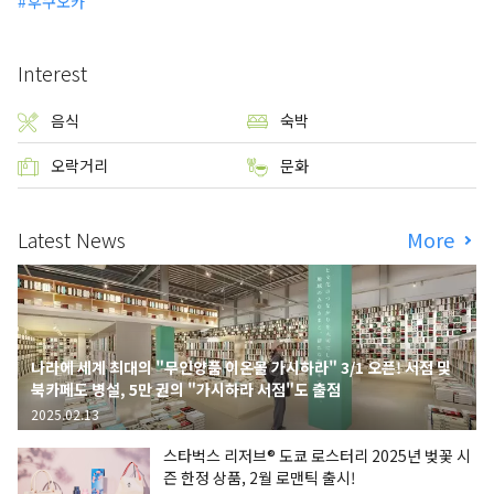
후쿠오카
Interest
음식
숙박
오락거리
문화
Latest News
More
나라에 세계 최대의 "무인양품 이온몰 가시하라" 3/1 오픈! 서점 및
북카페도 병설, 5만 권의 "가시하라 서점"도 출점
2025.02.13
스타벅스 리저브® 도쿄 로스터리 2025년 벚꽃 시
즌 한정 상품, 2월 로맨틱 출시!