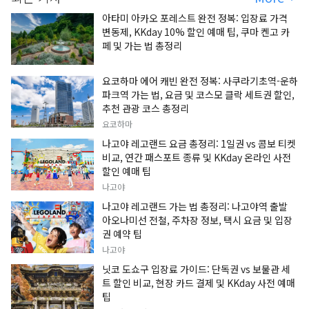
아타미 아카오 포레스트 완전 정복: 입장료 가격
변동제, KKday 10% 할인 예매 팁, 쿠마 켄고 카
페 및 가는 법 총정리
요코하마 에어 캐빈 완전 정복: 사쿠라기초역-운하
파크역 가는 법, 요금 및 코스모 클락 세트권 할인,
추천 관광 코스 총정리
요코하마
나고야 레고랜드 요금 총정리: 1일권 vs 콤보 티켓
비교, 연간 패스포트 종류 및 KKday 온라인 사전
할인 예매 팁
나고야
나고야 레고랜드 가는 법 총정리: 나고야역 출발
아오나미선 전철, 주차장 정보, 택시 요금 및 입장
권 예약 팁
나고야
닛코 도쇼구 입장료 가이드: 단독권 vs 보물관 세
트 할인 비교, 현장 카드 결제 및 KKday 사전 예매
팁