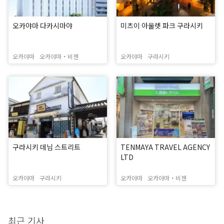
오카야마 다카시마야
미츠이 아울렛 파크 구라시키
오카야마
오카야마・비젠
오카야마
구라시키
구라시키 데님 스트리트
TENMAYA TRAVEL AGENCY
LTD
오카야마
구라시키
오카야마
오카야마・비젠
최근 기사