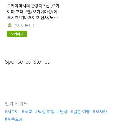
오카야마시의 관광지 5선 (오가
야마 고라쿠엔/오가야마성/이
즈시쵸/키비츠히코 신사/노면
전차)
MATCHA-PR
오카야마
Sponsored Stories
인기 키워드
시부야
도쿄
덕질 여행
단풍
일본 여행
오사카
후쿠오카