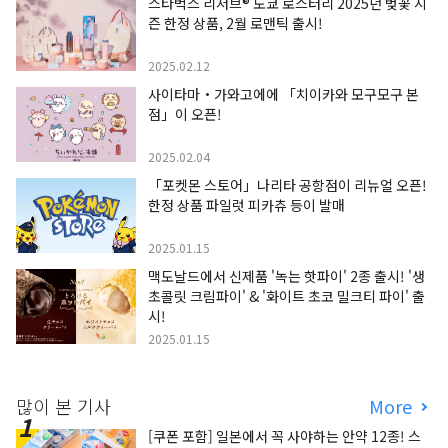
스타벅스 리저브® 도쿄 로스터리 2025년 벚꽃 시
즌 한정 상품, 2월 로맨틱 출시!
2025.02.12
사이타마・가와고에에 「치이카와 모구모구 본
점」이 오픈!
2025.02.04
「포켓몬 스토어」나리타 공항점이 리뉴얼 오픈!
한정 상품 파일럿 피카츄 등이 발매
2025.01.15
맥도날드에서 신제품 '녹는 핫파이' 2종 출시! '생
초콜릿 크림파이' & '화이트 초코 밀크티 파이' 출
시!
2025.01.15
많이 본 기사
More
[쿠폰 포함] 일본에서 꼭 사야하는 안약 12종! 스