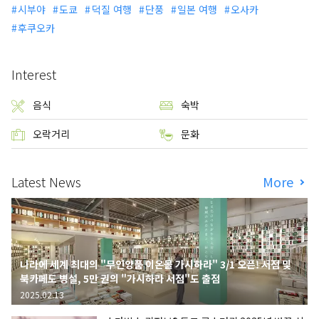
시부야
도쿄
덕질 여행
단풍
일본 여행
오사카
후쿠오카
Interest
음식
숙박
오락거리
문화
Latest News
More
나라에 세계 최대의 "무인양품 이온몰 가시하라" 3/1 오픈! 서점 및
북카페도 병설, 5만 권의 "가시하라 서점"도 출점
2025.02.13