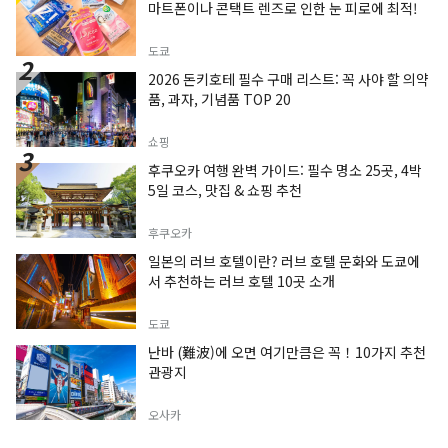
마트폰이나 콘택트 렌즈로 인한 눈 피로에 최적!
도쿄
2026 돈키호테 필수 구매 리스트: 꼭 사야 할 의약
품, 과자, 기념품 TOP 20
쇼핑
후쿠오카 여행 완벽 가이드: 필수 명소 25곳, 4박
5일 코스, 맛집 & 쇼핑 추천
후쿠오카
일본의 러브 호텔이란? 러브 호텔 문화와 도쿄에
서 추천하는 러브 호텔 10곳 소개
도쿄
난바 (難波)에 오면 여기만큼은 꼭！10가지 추천
관광지
오사카