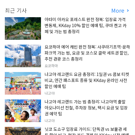
최근 기사
More
아타미 아카오 포레스트 완전 정복: 입장료 가격
변동제, KKday 10% 할인 예매 팁, 쿠마 켄고 카
페 및 가는 법 총정리
요코하마 에어 캐빈 완전 정복: 사쿠라기초역-운하
파크역 가는 법, 요금 및 코스모 클락 세트권 할인,
추천 관광 코스 총정리
요코하마
나고야 레고랜드 요금 총정리: 1일권 vs 콤보 티켓
비교, 연간 패스포트 종류 및 KKday 온라인 사전
할인 예매 팁
나고야
나고야 레고랜드 가는 법 총정리: 나고야역 출발
아오나미선 전철, 주차장 정보, 택시 요금 및 입장
권 예약 팁
나고야
닛코 도쇼구 입장료 가이드: 단독권 vs 보물관 세